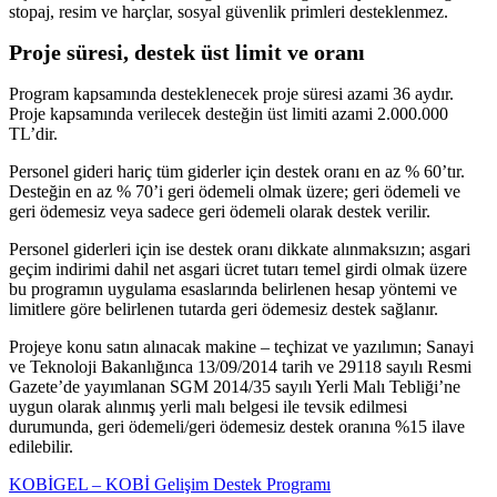
stopaj, resim ve harçlar, sosyal güvenlik primleri desteklenmez.
Proje süresi, destek üst limit ve oranı
Program kapsamında desteklenecek proje süresi azami 36 aydır.
Proje kapsamında verilecek desteğin üst limiti azami 2.000.000
TL’dir.
Personel gideri hariç tüm giderler için destek oranı en az % 60’tır.
Desteğin en az % 70’i geri ödemeli olmak üzere; geri ödemeli ve
geri ödemesiz veya sadece geri ödemeli olarak destek verilir.
Personel giderleri için ise destek oranı dikkate alınmaksızın; asgari
geçim indirimi dahil net asgari ücret tutarı temel girdi olmak üzere
bu programın uygulama esaslarında belirlenen hesap yöntemi ve
limitlere göre belirlenen tutarda geri ödemesiz destek sağlanır.
Projeye konu satın alınacak makine – teçhizat ve yazılımın; Sanayi
ve Teknoloji Bakanlığınca 13/09/2014 tarih ve 29118 sayılı Resmi
Gazete’de yayımlanan SGM 2014/35 sayılı Yerli Malı Tebliği’ne
uygun olarak alınmış yerli malı belgesi ile tevsik edilmesi
durumunda, geri ödemeli/geri ödemesiz destek oranına %15 ilave
edilebilir.
KOBİGEL – KOBİ Gelişim Destek Programı