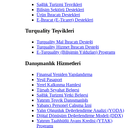
Sağlık Turizmi Teşvikleri
Bilişim Sektörü Destekleri
Ürün İhracatı Destekleri
E-İhracat (E-Ticaret) Destekleri
Turquality Teşvikleri
Turquality Mal İhracatı Desteği
Turquality Hizmet İhracatı Desteği
E-Turquality (Bilişimin Yıldızları) Programı
Danışmanlık Hizmetleri
Finansal Yeniden Yapılandırma
Yeşil Pasaport
Yerel Kalkınma Hamlesi
Türsab Seyahat Belgesi
Sağlık Turizmi Yetki Belgesi
Yatırım Teşvik Danışmanlığı
Yabancı Personel Çalışma İzni
Yalın Olgunluk Değerlendirme Analizi (YODA)
Dijital Dönüşüm Değerlendirme Modeli (DDX)
Yatırım Taahhütlü Avans Kredisi (YTAK)
Programı