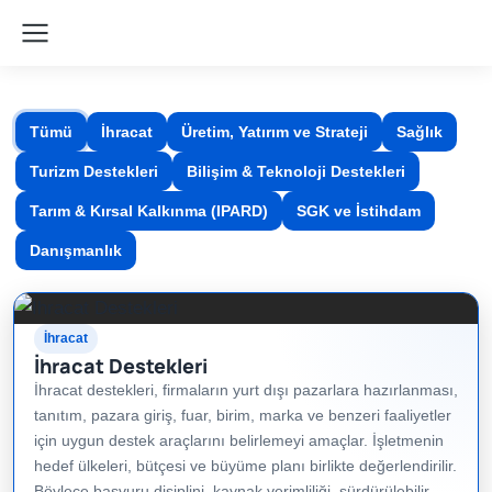
Tümü
İhracat
Üretim, Yatırım ve Strateji
Sağlık
Turizm Destekleri
Bilişim & Teknoloji Destekleri
Tarım & Kırsal Kalkınma (IPARD)
SGK ve İstihdam
Danışmanlık
İhracat
İhracat Destekleri
İhracat destekleri, firmaların yurt dışı pazarlara hazırlanması,
tanıtım, pazara giriş, fuar, birim, marka ve benzeri faaliyetler
için uygun destek araçlarını belirlemeyi amaçlar. İşletmenin
hedef ülkeleri, bütçesi ve büyüme planı birlikte değerlendirilir.
Böylece başvuru disiplini, kaynak verimliliği, sürdürülebilir