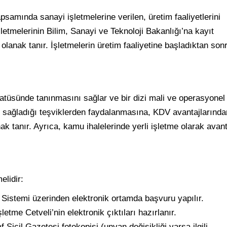
psamında sanayi işletmelerine verilen, üretim faaliyetlerini
letmelerinin Bilim, Sanayi ve Teknoloji Bakanlığı’na kayıt
olanak tanır. İşletmelerin üretim faaliyetine başladıktan son
tatüsünde tanınmasını sağlar ve bir dizi mali ve operasyonel
n sağladığı teşviklerden faydalanmasına, KDV avantajlarında
k tanır. Ayrıca, kamu ihalelerinde yerli işletme olarak avant
elidir:
 Sistemi üzerinden elektronik ortamda başvuru yapılır.
etme Cetveli’nin elektronik çıktıları hazırlanır.
Sicil Gazetesi fotokopisi (unvan değişikliği varsa ilgili