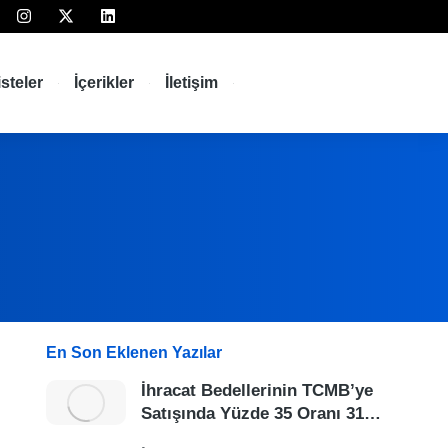
isteler
İçerikler
İletişim
En Son Eklenen Yazılar
İhracat Bedellerinin TCMB’ye
Satışında Yüzde 35 Oranı 31…