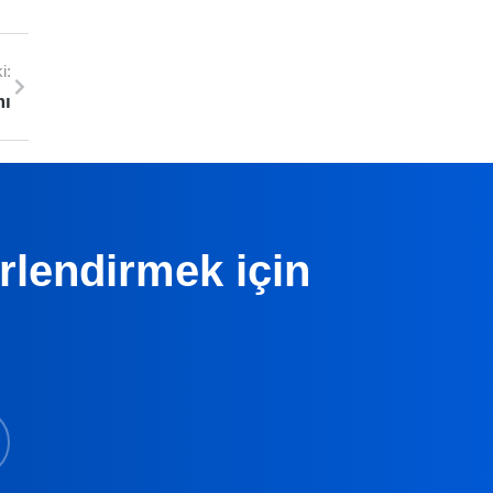
i:
mı
erlendirmek için