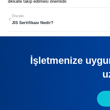
dikkatle takip edilmesi önemlidir.
Önceki:
JIS Sertifikası Nedir?
İşletmenize uygun
u