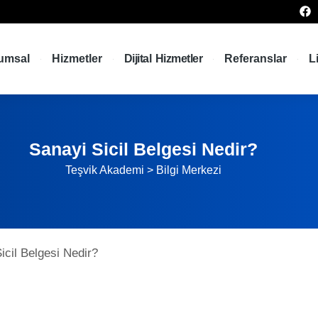
umsal
Hizmetler
Dijital Hizmetler
Referanslar
L
Sanayi Sicil Belgesi Nedir?
Teşvik Akademi
>
Bilgi Merkezi