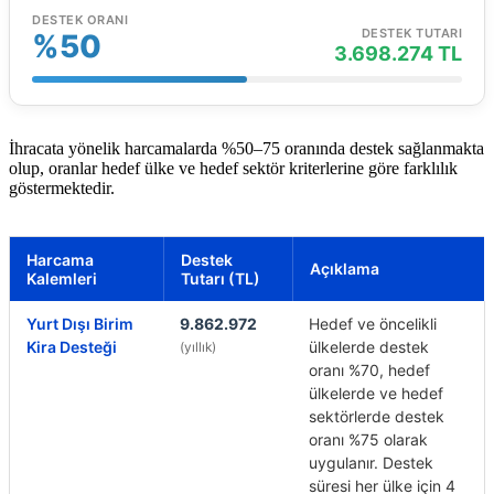
DESTEK ORANI
DESTEK TUTARI
%50
3.698.274 TL
İhracata yönelik harcamalarda %50–75 oranında destek sağlanmakta
olup, oranlar hedef ülke ve hedef sektör kriterlerine göre farklılık
göstermektedir.
Harcama
Destek
Açıklama
Kalemleri
Tutarı (TL)
Yurt Dışı Birim
9.862.972
Hedef ve öncelikli
Kira Desteği
ülkelerde destek
(yıllık)
oranı %70, hedef
ülkelerde ve hedef
sektörlerde destek
oranı %75 olarak
uygulanır. Destek
süresi her ülke için 4