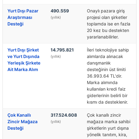
Yurt Dışı Pazar
490.559
Onaylı pazara giriş
Araştırması
projesi olan şirketler
(yıllık)
Desteği
toplamda ise en fazla
20 kez bu destekten
yararlanabilirler.
Yurt Dışı Şirket
14.795.821
İleri teknolojiye sahip
ve Yurt Dışında
alımlarda alınacak
(yıllık)
Yerleşik Şirkete
danışmanlık
Ait Marka Alım
desteğinin üst limiti
36.993.64 TL'dir.
Marka alımında
kullanılan kredi faiz
giderlerinin belirli bir
kısmı da desteklenir.
Çok Kanallı
317.524.608
Çok kanallı zincir
Zincir Mağaza
mağaza marka sahibi
(yıllık)
Desteği
şirketlerin yurt dışına
yönelik tanıtım, kira,