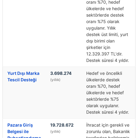
oranı %70, hedef
ülkelerde ve hedef
sektörlerde destek
oranı %75 olarak
uygulanır. Yıllık
destek üst limiti, yurt
dışı birimi olan
şirketler için
12.329.397 TL'dir.
Destek süresi 4 yıldır.
Yurt Dışı Marka
3.698.274
Hedef ve öncelikli
Tescil Desteği
ülkelerde destek
(yıllık)
oranı %70, hedef
ülkelerde ve hedef
sektörlerde %75
olarak uygulanır.
Destek süresi 4 yıldır.
Pazara Giriş
19.728.672
İhracat için gerekli ve
Belgesi ile
zorunlu olan, Bakanlık
(yıllık)
Ruhsatlandırma
tarafından belirlenmiş