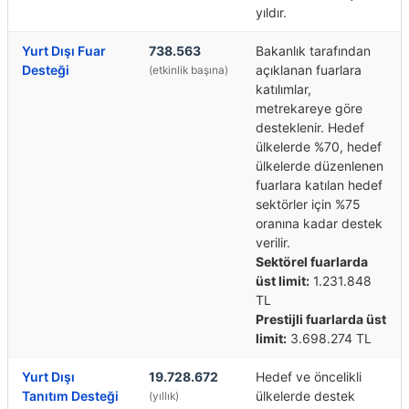
yıldır.
Yurt Dışı Fuar
738.563
Bakanlık tarafından
Desteği
açıklanan fuarlara
(etkinlik başına)
katılımlar,
metrekareye göre
desteklenir. Hedef
ülkelerde %70, hedef
ülkelerde düzenlenen
fuarlara katılan hedef
sektörler için %75
oranına kadar destek
verilir.
Sektörel fuarlarda
üst limit:
1.231.848
TL
Prestijli fuarlarda üst
limit:
3.698.274 TL
Yurt Dışı
19.728.672
Hedef ve öncelikli
Tanıtım Desteği
ülkelerde destek
(yıllık)