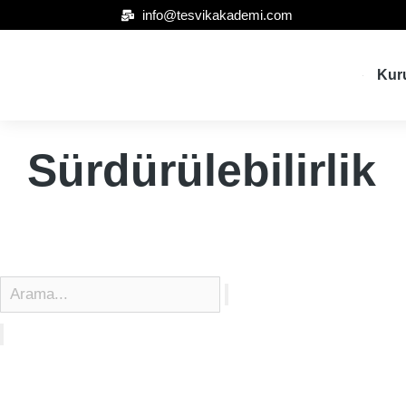
info@tesvikakademi.com
Kur
Sürdürülebilirlik
Teşvik Akademi
>
Sürdürülebilirlik