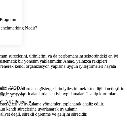
) Programı
n süreçlerini, ürünlerini ya da performansını sektöründeki en iyi
sistematik bir yönetim yaklaşımıdır. Amaç, yalnızca rakipleri
ğrenerek kendi organizasyon yapısına uygun iyileştirmeleri hayata
nalizi (YODA)
n veya performans göstergesinin iyileştirilmek istendiğini netleştirir.
örde ya da farklı alanlarda “en iyi uygulamalara” sahip kurumlar
Modeli (DDX)
 (YTAK) Programı
stergeleri ve uygulama yöntemleri toplanarak analiz edilir.
un kendi süreçlerine uyarlanarak uygulanır.
liyet değil, sürekli öğrenme ve gelişim sürecidir.