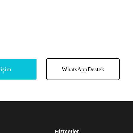
şvik fırsatlarını değerle
nlarımızla görüşün.
tişim
WhatsApp Destek
Hizmetler