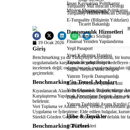
İnsan Kaynakları Politikamız
Turquality Mal İhracatı Desteği
Müşteri Memnuniyeti Politikamız
Sürdürülebilirlik
Turquality Hizmet İhracatı Desteği
E-Turquality (Bilişimin Yıldızları
Ticaret Bakanlığı
Danışmanlık Hizmetleri
Yatırımcı Sözlüğü
Finansal Yeniden Yapılandırma
19 Ocak 2026
Giriş
Yeşil Pasaport
Yerel Kalkınma Hamlesi
Benchmarking ya da Türkçesiyle kıyaslama, bir kurumu
Türsab Seyahat Belgesi
uygulamalarla karşılaştırarak geliştirmeyi hedefleyen 
incelemek değil; onların başarılı uygulamalarından ö
Sağlık Turizmi Yetki Belgesi
geçirmektir.
Yatırım Teşvik Danışmanlığı
Benchmarking’in Temel Adımları
Yabancı Personel Çalışma İzni
Yalın Olgunluk Değerlendirme A
Kıyaslanacak Alanın Belirlenmesi: Kurum, hangi süreci
Karşılaştırma Yapılacak Kurumların Seçimi: Aynı sekt
Dijital Dönüşüm Değerlendirme 
belirlenir.
Yatırım Taahhütlü Avans Kredisi
Veri Toplama ve Analiz: Süreç verileri, performans gö
Uygulama ve İyileştirme: Elde edilen bulgular, kurum
Hibe & Teşvikler
Sürekli Gözden Geçirme: Kıyaslama bir defalık bir faa
Benchmarking Türleri
SGK Destekleri