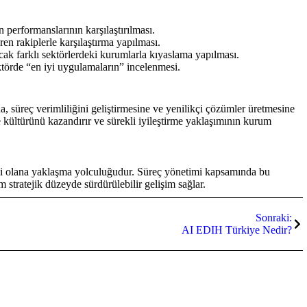
 performanslarının karşılaştırılması.
en rakiplerle karşılaştırma yapılması.
ak farklı sektörlerdeki kurumlarla kıyaslama yapılması.
törde “en iyi uygulamaların” incelenmesi.
 süreç verimliliğini geliştirmesine ve yenilikçi çözümler üretmesine
 kültürünü kazandırır ve sürekli iyileştirme yaklaşımının kurum
iyi olana yaklaşma yolculuğudur. Süreç yönetimi kapsamında bu
tratejik düzeyde sürdürülebilir gelişim sağlar.
Sonraki:
AI EDIH Türkiye Nedir?