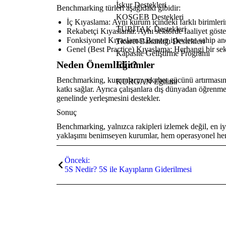
İşkur Destekleri
Benchmarking türleri aşağıdaki gibidir:
KOSGEB Destekleri
İç Kıyaslama: Aynı kurum içindeki farklı birimlerin
TÜBİTAK Destekleri
Rekabetçi Kıyaslama: Aynı sektörde faaliyet göster
Fonksiyonel Kıyaslama: Benzer işlevlere sahip anc
Ticaret Bakanlığı Destekleri
Genel (Best Practice) Kıyaslama: Herhangi bir sek
Kapasite Geliştirme Programı
Neden Önemlidir?
Eğitimler
Benchmarking, kurumların rekabet gücünü artırmasına,
KURGAN Eğitimi
katkı sağlar. Ayrıca çalışanlara dış dünyadan öğrenme
genelinde yerleşmesini destekler.
Sonuç
Benchmarking, yalnızca rakipleri izlemek değil, en 
yaklaşımı benimseyen kurumlar, hem operasyonel hem s
Önceki:
5S Nedir? 5S ile Kayıpların Giderilmesi