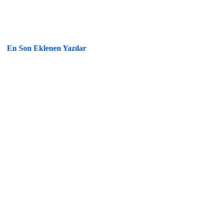
En Son Eklenen Yazılar
İhracat Bedellerinin TCMB’ye Satışında Yüzde 35
Oranı 31…
İhracatçılara Yeşil Pasaport Başvurularında DYS
Dönemi Başladı