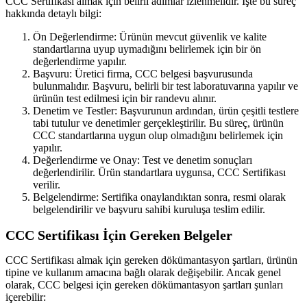
CCC Sertifikası almak için belirli adımlar izlenmelidir. İşte bu süreç
hakkında detaylı bilgi:
Ön Değerlendirme: Ürünün mevcut güvenlik ve kalite
standartlarına uyup uymadığını belirlemek için bir ön
değerlendirme yapılır.
Başvuru: Üretici firma, CCC belgesi başvurusunda
bulunmalıdır. Başvuru, belirli bir test laboratuvarına yapılır ve
ürünün test edilmesi için bir randevu alınır.
Denetim ve Testler: Başvurunun ardından, ürün çeşitli testlere
tabi tutulur ve denetimler gerçekleştirilir. Bu süreç, ürünün
CCC standartlarına uygun olup olmadığını belirlemek için
yapılır.
Değerlendirme ve Onay: Test ve denetim sonuçları
değerlendirilir. Ürün standartlara uygunsa, CCC Sertifikası
verilir.
Belgelendirme: Sertifika onaylandıktan sonra, resmi olarak
belgelendirilir ve başvuru sahibi kuruluşa teslim edilir.
CCC Sertifikası İçin Gereken Belgeler
CCC Sertifikası almak için gereken dökümantasyon şartları, ürünün
tipine ve kullanım amacına bağlı olarak değişebilir. Ancak genel
olarak, CCC belgesi için gereken dökümantasyon şartları şunları
içerebilir: