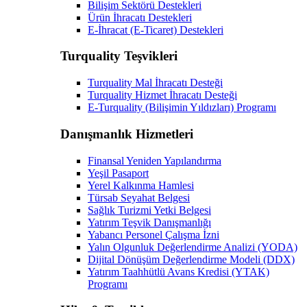
Bilişim Sektörü Destekleri
Ürün İhracatı Destekleri
E-İhracat (E-Ticaret) Destekleri
Turquality Teşvikleri
Turquality Mal İhracatı Desteği
Turquality Hizmet İhracatı Desteği
E-Turquality (Bilişimin Yıldızları) Programı
Danışmanlık Hizmetleri
Finansal Yeniden Yapılandırma
Yeşil Pasaport
Yerel Kalkınma Hamlesi
Türsab Seyahat Belgesi
Sağlık Turizmi Yetki Belgesi
Yatırım Teşvik Danışmanlığı
Yabancı Personel Çalışma İzni
Yalın Olgunluk Değerlendirme Analizi (YODA)
Dijital Dönüşüm Değerlendirme Modeli (DDX)
Yatırım Taahhütlü Avans Kredisi (YTAK)
Programı