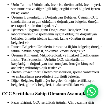
Ürün Tanımı: Ürünün adı, üreticisi, üretim tarihi, üretim yeri,
seri numarası ve diğer ilgili bilgiler gibi temel bilgileri içeren
bir açıklama.
Ürünün Uygunluğunu Doğrulayan Belgeler: Ürünün CCC
standartlarına uygun olduğunu doğrulayan belgeler, örneğin
test raporları, üretim kayıtları vb.
İşletmenin Uygunluğunu Doğrulayan Belgeler: Test
laboratuvarının ve işletmenin uygun olduğunu doğrulayan
belgeler, örneğin işletme izinleri, kalite yönetim sistemi
belgeleri vb.
İhracat Belgeleri: Ürünlerin ihracatına ilişkin belgeler, örneğin
fatura, navlun belgesi, döküman kredisi belgesi vb.
Ürünün Kimyasal, Mikrobiyolojik ve Fiziksel Özelliklerine
İlişkin Test Sonuçları: Ürünün CCC standartlarını
karşıladığını doğrulayan test sonuçları, örneğin kimyasal
analizler, mikrobiyolojik testler vb.
Üretim Prosedürleri: Üretim prosedürleri, işleme yöntemleri
ve ambalajlama prosedürleri gibi ilgili belgeler.
Diğer Belgeler: İlgili diğer belgeler, örneğin sertifikasyon
belgeleri, gümrük belgeleri, ithalat sertifikaları vb.
CCC Sertifikası Sahip Olmanın Avantajları
Pazar Erişimi: CCC sertifikalı ürünler, Çin pazarına giriş