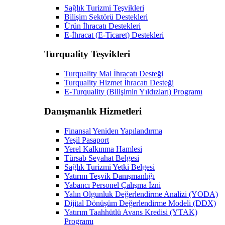
Sağlık Turizmi Teşvikleri
Bilişim Sektörü Destekleri
Ürün İhracatı Destekleri
E-İhracat (E-Ticaret) Destekleri
Turquality Teşvikleri
Turquality Mal İhracatı Desteği
Turquality Hizmet İhracatı Desteği
E-Turquality (Bilişimin Yıldızları) Programı
Danışmanlık Hizmetleri
Finansal Yeniden Yapılandırma
Yeşil Pasaport
Yerel Kalkınma Hamlesi
Türsab Seyahat Belgesi
Sağlık Turizmi Yetki Belgesi
Yatırım Teşvik Danışmanlığı
Yabancı Personel Çalışma İzni
Yalın Olgunluk Değerlendirme Analizi (YODA)
Dijital Dönüşüm Değerlendirme Modeli (DDX)
Yatırım Taahhütlü Avans Kredisi (YTAK)
Programı