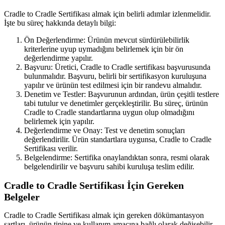
Cradle to Cradle Sertifikası almak için belirli adımlar izlenmelidir.
İşte bu süreç hakkında detaylı bilgi:
Ön Değerlendirme: Ürünün mevcut sürdürülebilirlik
kriterlerine uyup uymadığını belirlemek için bir ön
değerlendirme yapılır.
Başvuru: Üretici, Cradle to Cradle sertifikası başvurusunda
bulunmalıdır. Başvuru, belirli bir sertifikasyon kuruluşuna
yapılır ve ürünün test edilmesi için bir randevu almalıdır.
Denetim ve Testler: Başvurunun ardından, ürün çeşitli testlere
tabi tutulur ve denetimler gerçekleştirilir. Bu süreç, ürünün
Cradle to Cradle standartlarına uygun olup olmadığını
belirlemek için yapılır.
Değerlendirme ve Onay: Test ve denetim sonuçları
değerlendirilir. Ürün standartlara uygunsa, Cradle to Cradle
Sertifikası verilir.
Belgelendirme: Sertifika onaylandıktan sonra, resmi olarak
belgelendirilir ve başvuru sahibi kuruluşa teslim edilir.
Cradle to Cradle Sertifikası İçin Gereken
Belgeler
Cradle to Cradle Sertifikası almak için gereken dökümantasyon
şartları, ürünün tipine ve kullanım amacına bağlı olarak değişebilir.