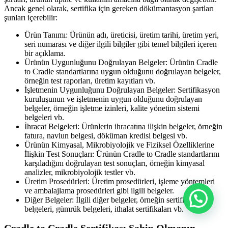
Ancak genel olarak, sertifika için gereken dökümantasyon şartları
şunları içerebilir:
Ürün Tanımı: Ürünün adı, üreticisi, üretim tarihi, üretim yeri,
seri numarası ve diğer ilgili bilgiler gibi temel bilgileri içeren
bir açıklama.
Ürünün Uygunluğunu Doğrulayan Belgeler: Ürünün Cradle
to Cradle standartlarına uygun olduğunu doğrulayan belgeler,
örneğin test raporları, üretim kayıtları vb.
İşletmenin Uygunluğunu Doğrulayan Belgeler: Sertifikasyon
kuruluşunun ve işletmenin uygun olduğunu doğrulayan
belgeler, örneğin işletme izinleri, kalite yönetim sistemi
belgeleri vb.
İhracat Belgeleri: Ürünlerin ihracatına ilişkin belgeler, örneğin
fatura, navlun belgesi, döküman kredisi belgesi vb.
Ürünün Kimyasal, Mikrobiyolojik ve Fiziksel Özelliklerine
İlişkin Test Sonuçları: Ürünün Cradle to Cradle standartlarını
karşıladığını doğrulayan test sonuçları, örneğin kimyasal
analizler, mikrobiyolojik testler vb.
Üretim Prosedürleri: Üretim prosedürleri, işleme yöntemleri
ve ambalajlama prosedürleri gibi ilgili belgeler.
Diğer Belgeler: İlgili diğer belgeler, örneğin sertifikasyon
belgeleri, gümrük belgeleri, ithalat sertifikaları vb.
Cradle to Cradle Sertifikası Sahip Olmanın