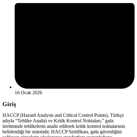
16 Ocak 2026
Giriş
HACCP (Hazard Analysis and Critical Control Points), Türkçe
adıyla “Tehlike Analizi ve Kritik Kontrol Noktaları,” gıda
üretiminde tehlikelerin analiz edilerek kritik kontrol noktalarının
belirlendiği bir sistemdir. HACCP Sertifikası, gıda güvenliğini