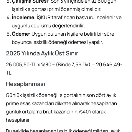
Çalışma Süresi:
Son 3 yıl içinde en az 600 gün
işsizlik sigortası primi ödenmiş olmalıdır.
İnceleme:
İŞKUR tarafından başvuru incelenir ve
uygunluk durumu değerlendirilir.
Ödeme:
Uygun bulunan kişilere belirli bir süre
boyunca işsizlik ödeneği ödemesi yapılır.
2025 Yılında Aylık Üst Sınır
26.005,50-TL x %80 – (Binde 7,59 DV) = 20.646,49-
TL
Hesaplanması
Günlük işsizlik ödeneği, sigortalının son dört aylık
prime esas kazançları dikkate alınarak hesaplanan
günlük ortalama brüt kazancının %40’ı olarak
hesaplanır.
Bu şekilde hesaplanan işsizlik ödeneği miktarı, aylık