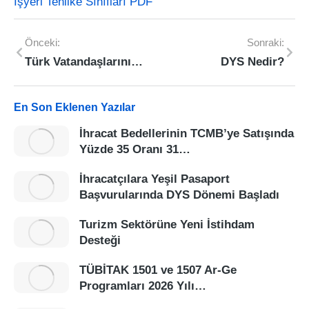
İşyeri Tehlike Sınıfları PDF
Önceki:
Sonraki:
Türk Vatandaşlarının Tabi Olduğu Vize Uygulamaları
DYS Nedir?
En Son Eklenen Yazılar
İhracat Bedellerinin TCMB’ye Satışında
Yüzde 35 Oranı 31…
İhracatçılara Yeşil Pasaport
Başvurularında DYS Dönemi Başladı
Turizm Sektörüne Yeni İstihdam
Desteği
TÜBİTAK 1501 ve 1507 Ar-Ge
Programları 2026 Yılı…