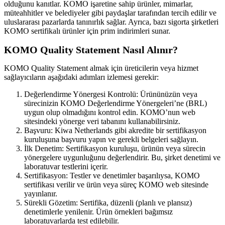
olduğunu kanıtlar. KOMO işaretine sahip ürünler, mimarlar,
müteahhitler ve belediyeler gibi paydaşlar tarafından tercih edilir ve
uluslararası pazarlarda tanınırlık sağlar. Ayrıca, bazı sigorta şirketleri
KOMO sertifikalı ürünler için prim indirimleri sunar.
KOMO Quality Statement Nasıl Alınır?
KOMO Quality Statement almak için üreticilerin veya hizmet
sağlayıcıların aşağıdaki adımları izlemesi gerekir:
Değerlendirme Yönergesi Kontrolü: Ürününüzün veya
sürecinizin KOMO Değerlendirme Yönergeleri’ne (BRL)
uygun olup olmadığını kontrol edin. KOMO’nun web
sitesindeki yönerge veri tabanını kullanabilirsiniz.
Başvuru: Kiwa Netherlands gibi akredite bir sertifikasyon
kuruluşuna başvuru yapın ve gerekli belgeleri sağlayın.
İlk Denetim: Sertifikasyon kuruluşu, ürünün veya sürecin
yönergelere uygunluğunu değerlendirir. Bu, şirket denetimi ve
laboratuvar testlerini içerir.
Sertifikasyon: Testler ve denetimler başarılıysa, KOMO
sertifikası verilir ve ürün veya süreç KOMO web sitesinde
yayınlanır.
Sürekli Gözetim: Sertifika, düzenli (planlı ve plansız)
denetimlerle yenilenir. Ürün örnekleri bağımsız
laboratuvarlarda test edilebilir.