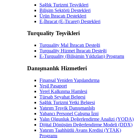
Sağlık Turizmi Teşvikleri
Bilişim Sektörü Destekleri
Ürün İhracatı Destekleri
E-İhracat (E-Ticaret) Destekleri
Turquality Teşvikleri
Turquality Mal İhracatı Desteği
Turquality Hizmet İhracatı Desteği
E-Turquality (Bilişimin Yıldızları) Programı
Danışmanlık Hizmetleri
Finansal Yeniden Yapılandırma
Yeşil Pasaport
Yerel Kalkınma Hamlesi
Türsab Seyahat Belgesi
Sağlık Turizmi Yetki Belgesi
Yatırım Teşvik Danışmanlığı
Yabancı Personel Çalışma İzni
Yalın Olgunluk Değerlendirme Analizi (YODA)
Dijital Dönüşüm Değerlendirme Modeli (DDX)
Yatırım Taahhütlü Avans Kredisi (YTAK)
Programı