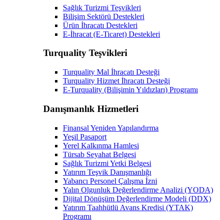
Sağlık Turizmi Teşvikleri
Bilişim Sektörü Destekleri
Ürün İhracatı Destekleri
E-İhracat (E-Ticaret) Destekleri
Turquality Teşvikleri
Turquality Mal İhracatı Desteği
Turquality Hizmet İhracatı Desteği
E-Turquality (Bilişimin Yıldızları) Programı
Danışmanlık Hizmetleri
Finansal Yeniden Yapılandırma
Yeşil Pasaport
Yerel Kalkınma Hamlesi
Türsab Seyahat Belgesi
Sağlık Turizmi Yetki Belgesi
Yatırım Teşvik Danışmanlığı
Yabancı Personel Çalışma İzni
Yalın Olgunluk Değerlendirme Analizi (YODA)
Dijital Dönüşüm Değerlendirme Modeli (DDX)
Yatırım Taahhütlü Avans Kredisi (YTAK)
Programı