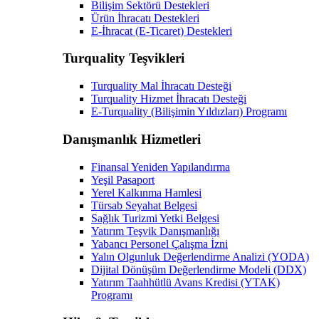
Bilişim Sektörü Destekleri
Ürün İhracatı Destekleri
E-İhracat (E-Ticaret) Destekleri
Turquality Teşvikleri
Turquality Mal İhracatı Desteği
Turquality Hizmet İhracatı Desteği
E-Turquality (Bilişimin Yıldızları) Programı
Danışmanlık Hizmetleri
Finansal Yeniden Yapılandırma
Yeşil Pasaport
Yerel Kalkınma Hamlesi
Türsab Seyahat Belgesi
Sağlık Turizmi Yetki Belgesi
Yatırım Teşvik Danışmanlığı
Yabancı Personel Çalışma İzni
Yalın Olgunluk Değerlendirme Analizi (YODA)
Dijital Dönüşüm Değerlendirme Modeli (DDX)
Yatırım Taahhütlü Avans Kredisi (YTAK)
Programı