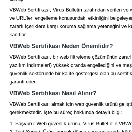
VBWeb Sertifikası, Virus Bulletin tarafından verilen ve we
ve URL’leri engelleme konusundaki etkinliğini belgeleyen
zararlı içeriklere karşı koruma sağlama yeteneğini ve 
kanıtlar.
VBWeb Sertifikası Neden Önemlidir?
VBWeb Sertifikası, bir web filtreleme çözümünün zararlı
yazılım indirmeleri) yüksek oranda engellediğini ve meşr
güvenlik sektöründe bir kalite göstergesi olan bu sertifi
garanti eder.
VBWeb Sertifikası Nasıl Alınır?
VBWeb Sertifikası almak için web güvenlik ürünü geliştiri
gerekmektedir. İşte bu süreç hakkında detaylı bilgi:
Başvuru: Web güvenlik ürünü, Virus Bulletin’in VBWe
Test Süreci: Ürün, gerçek dünya senaryolarında köt