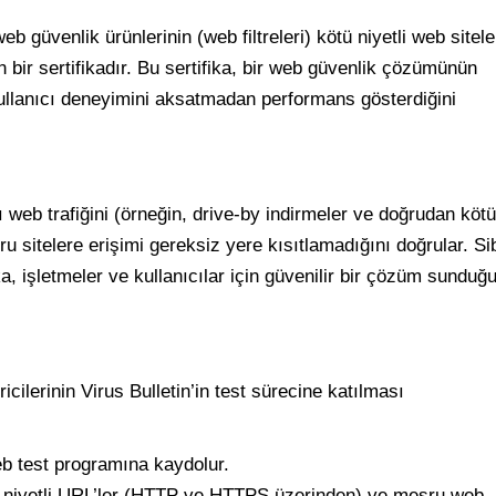
b güvenlik ürünlerinin (web filtreleri) kötü niyetli web sitele
 bir sertifikadır. Bu sertifika, bir web güvenlik çözümünün
kullanıcı deneyimini aksatmadan performans gösterdiğini
 web trafiğini (örneğin, drive-by indirmeler ve doğrudan kötü
u sitelere erişimi gereksiz yere kısıtlamadığını doğrular. Si
ka, işletmeler ve kullanıcılar için güvenilir bir çözüm sunduğ
cilerinin Virus Bulletin’in test sürecine katılması
b test programına kaydolur.
ü niyetli URL’ler (HTTP ve HTTPS üzerinden) ve meşru web