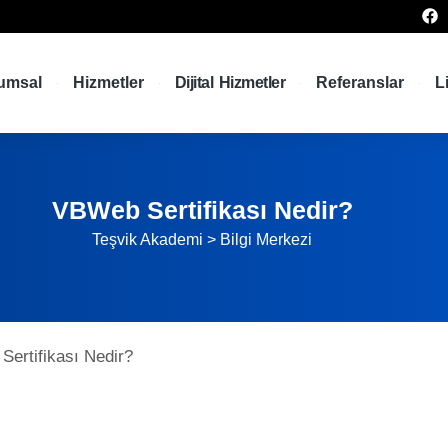
umsal
Hizmetler
Dijital Hizmetler
Referanslar
L
VBWeb Sertifikası Nedir?
Teşvik Akademi
>
Bilgi Merkezi