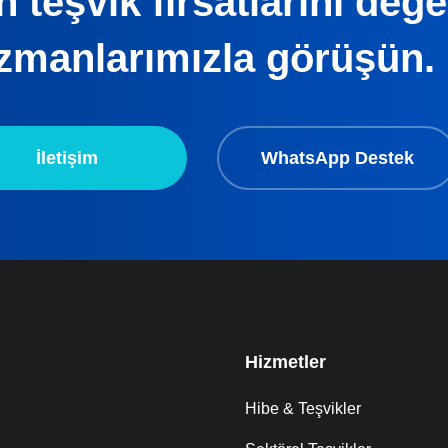
 teşvik fırsatlarını değ
zmanlarımızla görüşün.
İletişim
WhatsApp Destek
Hizmetler
Hibe & Teşvikler