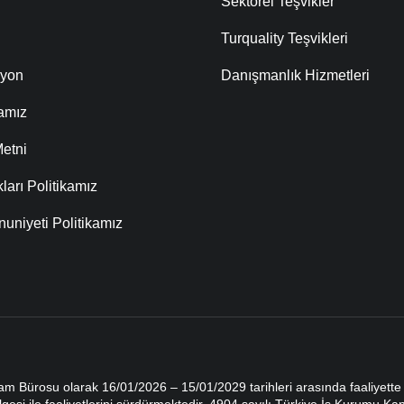
Sektörel Teşvikler
Turquality Teşvikleri
syon
Danışmanlık Hizmetleri
kamız
etni
ları Politikamız
uniyeti Politikamız
dam Bürosu olarak 16/01/2026 – 15/01/2029 tarihleri arasında faaliyet
gesi ile faaliyetlerini sürdürmektedir. 4904 sayılı Türkiye İş Kurumu K