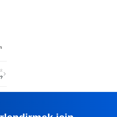
n
i:
r?