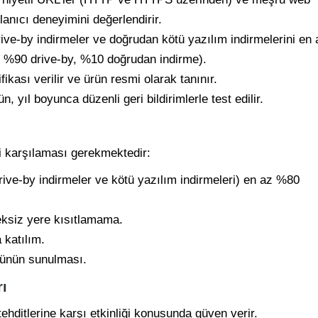
llanıcı deneyimini değerlendirir.
rive-by indirmeler ve doğrudan kötü yazılım indirmelerini en 
a: %90 drive-by, %10 doğrudan indirme).
ikası verilir ve ürün resmi olarak tanınır.
n, yıl boyunca düzenli geri bildirimlerle test edilir.
ri karşılaması gerekmektedir:
rive-by indirmeler ve kötü yazılım indirmeleri) en az %80
eksiz yere kısıtlamama.
 katılım.
münün sunulması.
rı
tehditlerine karşı etkinliği konusunda güven verir.