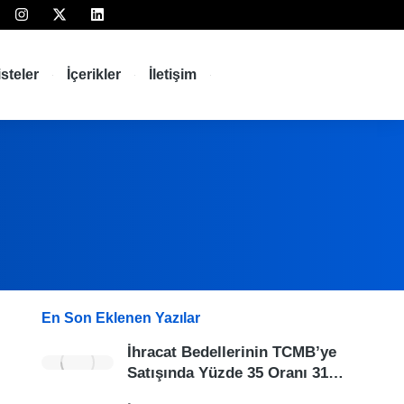
isteler
İçerikler
İletişim
En Son Eklenen Yazılar
İhracat Bedellerinin TCMB’ye
Satışında Yüzde 35 Oranı 31…