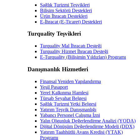
Sağlık Turizmi Teşvikleri
Bilişim Sektörü Destekleri
Ürün İhracatı Destekleri
E-İhracat (E-Ticaret) Destekleri
Turquality Teşvikleri
Turquality Mal İhracatı Desteği
Turquality Hizmet İhracatı Desteği
E-Turquality (Bilişimin Yıldızları) Programı
Danışmanlık Hizmetleri
Finansal Yeniden Yapılandırma
Yeşil Pasaport
Yerel Kalkınma Hamlesi
Türsab Seyahat Belgesi
Sağlık Turizmi Yetki Belgesi
Yatırım Teşvik Danışmanlığı
Yabancı Personel Çalışma İzni
Yalın Olgunluk Değerlendirme Analizi (YODA)
Dijital Dönüşüm Değerlendirme Modeli (DDX)
Yatırım Taahhütlü Avans Kredisi (YTAK)
Programı