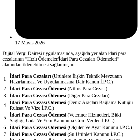
17 Mayıs 2026
Dijital Vergi Dairesi uygulamasında, aşağıda yer alan idari para
cezalarının “Hızlı Ödemeler/İdari Para Cezaları Ödemeleri”
alanından ödenebilmesi sağlanmıştır.
İdari Para Cezaları
(Ürünlere İlişkin Teknik Mevzuatın
1
Hazırlanması Ve Uygulanmasına Dair Kanun İ.P.C.)
2
İdari Para Cezası Ödemesi
(Nüfus Para Cezası)
3
İdari Para Cezası Ödemesi
(Diğer Para Cezaları)
İdari Para Cezası Ödemesi
(Deniz Araçları Bağlama Kütüğü
4
Ruhsat Ve Vize İ.P.C.)
İdari Para Cezası Ödemesi
(Veteriner Hizmetleri, Bitki
5
Sağlığı, Gıda Ve Yem Kanununa Göre Verilen İ.P.C.)
6
İdari Para Cezası Ödemesi
(Ölçüler Ve Ayar Kanunu İ.P.C.)
7
İdari Para Cezası Ödemesi
(Su Ürünleri Kanunu İ.P.C.)