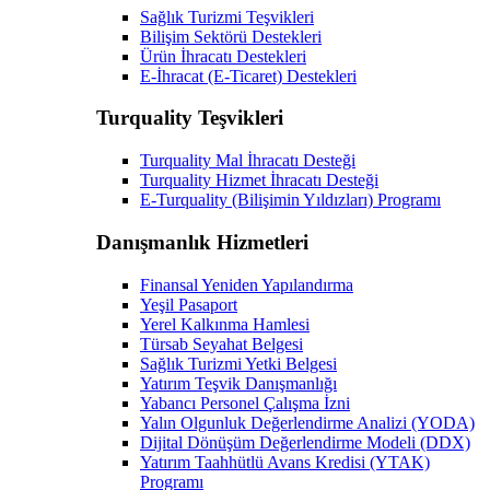
Sağlık Turizmi Teşvikleri
Bilişim Sektörü Destekleri
Ürün İhracatı Destekleri
E-İhracat (E-Ticaret) Destekleri
Turquality Teşvikleri
Turquality Mal İhracatı Desteği
Turquality Hizmet İhracatı Desteği
E-Turquality (Bilişimin Yıldızları) Programı
Danışmanlık Hizmetleri
Finansal Yeniden Yapılandırma
Yeşil Pasaport
Yerel Kalkınma Hamlesi
Türsab Seyahat Belgesi
Sağlık Turizmi Yetki Belgesi
Yatırım Teşvik Danışmanlığı
Yabancı Personel Çalışma İzni
Yalın Olgunluk Değerlendirme Analizi (YODA)
Dijital Dönüşüm Değerlendirme Modeli (DDX)
Yatırım Taahhütlü Avans Kredisi (YTAK)
Programı