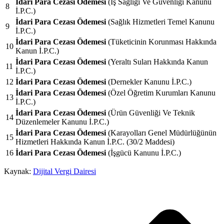
İdari Para Cezası Ödemesi
(İş Sağlığı Ve Güvenliği Kanunu
8
İ.P.C.)
İdari Para Cezası Ödemesi
(Sağlık Hizmetleri Temel Kanunu
9
İ.P.C.)
İdari Para Cezası Ödemesi
(Tüketicinin Korunması Hakkında
10
Kanun İ.P.C.)
İdari Para Cezası Ödemesi
(Yeraltı Suları Hakkında Kanun
11
İ.P.C.)
12
İdari Para Cezası Ödemesi
(Dernekler Kanunu İ.P.C.)
İdari Para Cezası Ödemesi
(Özel Öğretim Kurumları Kanunu
13
İ.P.C.)
İdari Para Cezası Ödemesi
(Ürün Güvenliği Ve Teknik
14
Düzenlemeler Kanunu İ.P.C.)
İdari Para Cezası Ödemesi
(Karayolları Genel Müdürlüğünün
15
Hizmetleri Hakkında Kanun İ.P.C. (30/2 Maddesi)
16
İdari Para Cezası Ödemesi
(İşgücü Kanunu İ.P.C.)
Kaynak:
Dijital Vergi Dairesi