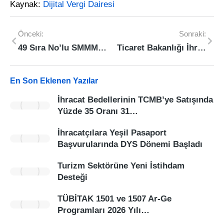
Kaynak:
Dijital Vergi Dairesi
Önceki:
Sonraki:
49 Sıra No’lu SMMM ve YMM Kanunu Genel Tebliği Kapsamında Yeminli Mali Müşavirlik Gelir/Kurumlar Vergisi İstisna, İndirim ve Uygulama Tasdik Raporu Hakkında Duyuru
Ticaret Bakanlığı İhracat Süreçleri ve Devlet Destekleri Eğitim Programı – 28-29-30 Nisan 2026
En Son Eklenen Yazılar
İhracat Bedellerinin TCMB’ye Satışında
Yüzde 35 Oranı 31…
İhracatçılara Yeşil Pasaport
Başvurularında DYS Dönemi Başladı
Turizm Sektörüne Yeni İstihdam
Desteği
TÜBİTAK 1501 ve 1507 Ar-Ge
Programları 2026 Yılı…