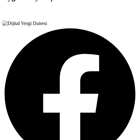
Teşvik Akademi
>
Duyurular