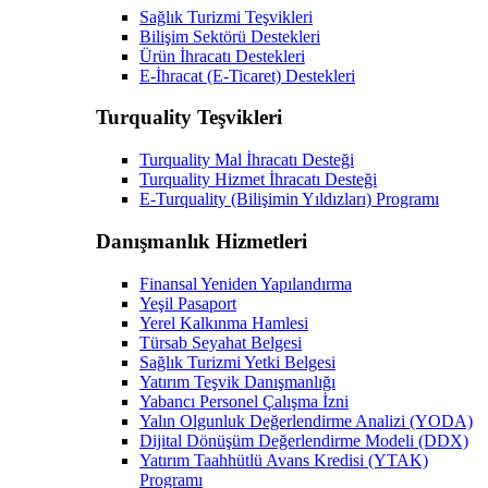
Sağlık Turizmi Teşvikleri
Bilişim Sektörü Destekleri
Ürün İhracatı Destekleri
E-İhracat (E-Ticaret) Destekleri
Turquality Teşvikleri
Turquality Mal İhracatı Desteği
Turquality Hizmet İhracatı Desteği
E-Turquality (Bilişimin Yıldızları) Programı
Danışmanlık Hizmetleri
Finansal Yeniden Yapılandırma
Yeşil Pasaport
Yerel Kalkınma Hamlesi
Türsab Seyahat Belgesi
Sağlık Turizmi Yetki Belgesi
Yatırım Teşvik Danışmanlığı
Yabancı Personel Çalışma İzni
Yalın Olgunluk Değerlendirme Analizi (YODA)
Dijital Dönüşüm Değerlendirme Modeli (DDX)
Yatırım Taahhütlü Avans Kredisi (YTAK)
Programı