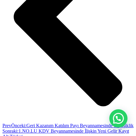
Prev
Önceki:
Geri Kazanım Katılım Payı Beyannamesinde Değişiklik
Sonraki:
1.NO.LU KDV Beyannamesinde İlişkin Yeni Gelir Kayıt