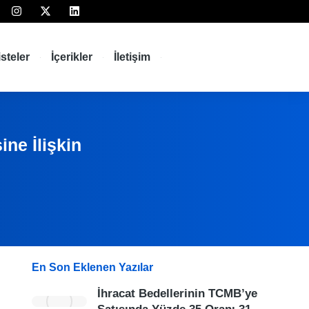
isteler
İçerikler
İletişim
ne İlişkin
En Son Eklenen Yazılar
İhracat Bedellerinin TCMB’ye