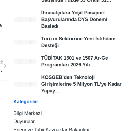
Satışında Yüzde 35 Oranı 31…
İhracatçılara Yeşil Pasaport
Başvurularında DYS Dönemi
a
Başladı
Turizm Sektörüne Yeni İstihdam
Desteği
TÜBİTAK 1501 ve 1507 Ar-Ge
i:
Programları 2026 Yılı…
r Mevzuatı Yürürlüğe Girdi
KOSGEB’den Teknoloji
Girişimlerine 5 Milyon TL’ye Kadar
Yapay…
Kategoriler
Bilgi Merkezi
Duyurular
Enerji ve Tabii Kaynaklar Bakanlığı