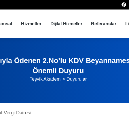
umsal
Hizmetler
Dijital Hizmetler
Referanslar
L
tıyla Ödenen 2.No’lu KDV Beyannamesi
Önemli Duyuru
Teşvik Akademi
>
Duyurular