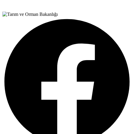
Teşvik Akademi
>
Duyurular