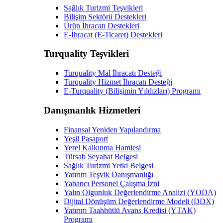
Sağlık Turizmi Teşvikleri
Bilişim Sektörü Destekleri
Ürün İhracatı Destekleri
E-İhracat (E-Ticaret) Destekleri
Turquality Teşvikleri
Turquality Mal İhracatı Desteği
Turquality Hizmet İhracatı Desteği
E-Turquality (Bilişimin Yıldızları) Programı
Danışmanlık Hizmetleri
Finansal Yeniden Yapılandırma
Yeşil Pasaport
Yerel Kalkınma Hamlesi
Türsab Seyahat Belgesi
Sağlık Turizmi Yetki Belgesi
Yatırım Teşvik Danışmanlığı
Yabancı Personel Çalışma İzni
Yalın Olgunluk Değerlendirme Analizi (YODA)
Dijital Dönüşüm Değerlendirme Modeli (DDX)
Yatırım Taahhütlü Avans Kredisi (YTAK)
Programı