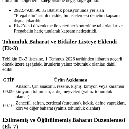
numaralı “Diğerleri” kategorisinde değişikliğe gidildi.
2922.49.85.90.35 istatistik pozisyonunda yer alan
“Pregabalin” isimli madde, bu listelerdeki denetim kapsamı
dışına çıkarıldı.
Ek-2’deki düzenleme ile veteriner kontrolüne tabi olanlar ve
Pregabalin hariç tutularak kapsam netleştirildi.
Tohumluk Baharat ve Bitkiler Listeye Eklendi
(Ek-3)
Tebliğin Ek-3 listesine, 1 Temmuz 2026 tarihinden itibaren geçerli
olmak üzere aşağıdaki ürünlerin yalnız tohumluk olanları dahil
edildi:
GTİP
Ürün Açıklaması
Anason, Çin anasonu, rezene, kişniş, kimyon veya karaman
09.09
kimyonu tohumları; ardıç meyveleri (yalnız tohumluk
olanlar)
Zencefil, safran, zerdeçal (curcuma), kekik, defne yaprakları,
09.10
köri ve diğer baharat (yalnız tohumluk olanlar)
Ezilmemiş ve Öğütülmemiş Baharat Düzenlemesi
(Ek-7)