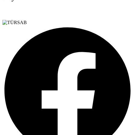
Teşvik Akademi
>
Duyurular