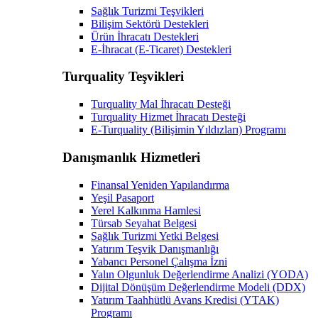
Sağlık Turizmi Teşvikleri
Bilişim Sektörü Destekleri
Ürün İhracatı Destekleri
E-İhracat (E-Ticaret) Destekleri
Turquality Teşvikleri
Turquality Mal İhracatı Desteği
Turquality Hizmet İhracatı Desteği
E-Turquality (Bilişimin Yıldızları) Programı
Danışmanlık Hizmetleri
Finansal Yeniden Yapılandırma
Yeşil Pasaport
Yerel Kalkınma Hamlesi
Türsab Seyahat Belgesi
Sağlık Turizmi Yetki Belgesi
Yatırım Teşvik Danışmanlığı
Yabancı Personel Çalışma İzni
Yalın Olgunluk Değerlendirme Analizi (YODA)
Dijital Dönüşüm Değerlendirme Modeli (DDX)
Yatırım Taahhütlü Avans Kredisi (YTAK)
Programı