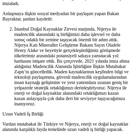
imzaladı.
Anlaşmaya ilişkin sosyal medyadan bir paylaşım yapan Bakan
Bayraktar, şunları kaydetti:
İstanbul Doğal Kaynaklar Zirvesi marjında, Nijerya ile
madencilik alanındaki iş birliğimizi daha işlevsel ve daha
sonuç odaklı bir zemine taşıyacak önemli bir adım attık.
Nijerya Katı Mineraller Geliştirme Bakanı Sayın Oladele
Henry Alake ve heyetiyle gerçekleştirdiğimiz görüşmede
ülkelerimiz arasındaki potansiyeli sahaya yansıtacak yol
haritasını istişare ettik. Bu çerçevede, 2021 yılında imza altına
aldığımız Madencilik Alanında İşbirliğine İlişkin Mutabakat
Zaptı’nı güncelledik. Maden kaynaklarının keşfinden bilgi ve
teknoloji paylaşımına, güvenli madencilik uygulamalarından
insan kaynağı gelişimine ve yeni yatırımlara uzanan geniş bir
yelpazede stratejik ortaklığımızı derinleştiriyoruz. Nijerya ile
enerji ve doğal kaynaklar alanındaki ortaklığımızı kazan
kazan anlayışıyla çok daha ileri bir seviyeye taşıyacağımıza
inanıyoruz.
Uzun Vadeli İş Birliği
Varılan mutabakat ile Türkiye ve Nijerya, enerji ve doğal kaynaklar
alanında karşılıklı fayda temelinde uzun vadeli iş birliği yapacak.