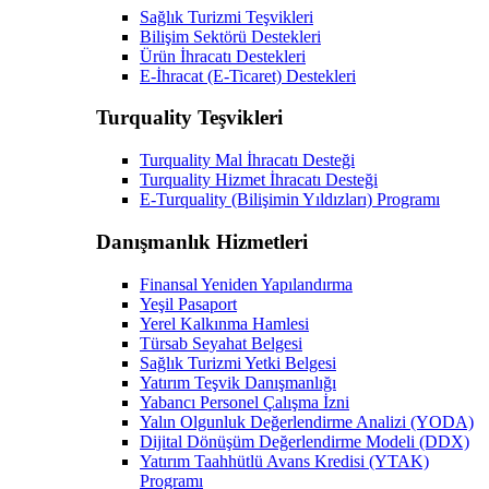
Sağlık Turizmi Teşvikleri
Bilişim Sektörü Destekleri
Ürün İhracatı Destekleri
E-İhracat (E-Ticaret) Destekleri
Turquality Teşvikleri
Turquality Mal İhracatı Desteği
Turquality Hizmet İhracatı Desteği
E-Turquality (Bilişimin Yıldızları) Programı
Danışmanlık Hizmetleri
Finansal Yeniden Yapılandırma
Yeşil Pasaport
Yerel Kalkınma Hamlesi
Türsab Seyahat Belgesi
Sağlık Turizmi Yetki Belgesi
Yatırım Teşvik Danışmanlığı
Yabancı Personel Çalışma İzni
Yalın Olgunluk Değerlendirme Analizi (YODA)
Dijital Dönüşüm Değerlendirme Modeli (DDX)
Yatırım Taahhütlü Avans Kredisi (YTAK)
Programı