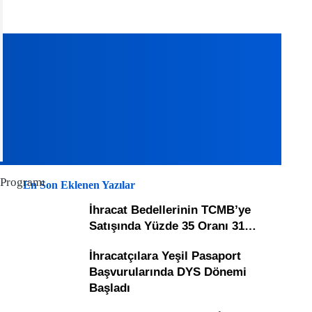
i
) Programı
En Son Eklenen Yazılar
İhracat Bedellerinin TCMB’ye
Satışında Yüzde 35 Oranı 31…
İhracatçılara Yeşil Pasaport
Başvurularında DYS Dönemi
Başladı