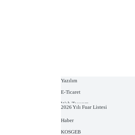
Yazılım
E-Ticaret
Web Tasarım
2026 Yılı Fuar Listesi
Dijital Pazarlama
2025 Yılı Fuar Listesi
Haber
KOSGEB