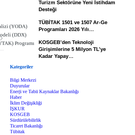
Turizm Sektörüne Yeni İstihdam
Desteği
TÜBİTAK 1501 ve 1507 Ar-Ge
alizi (YODA)
Programları 2026 Yılı…
Modeli (DDX)
KOSGEB’den Teknoloji
(YTAK) Programı
Girişimlerine 5 Milyon TL’ye
Kadar Yapay…
Kategoriler
Bilgi Merkezi
Duyurular
Enerji ve Tabii Kaynaklar Bakanlığı
Haber
İklim Değişikliği
İŞKUR
KOSGEB
Sürdürülebilirlik
Ticaret Bakanlığı
Tübitak