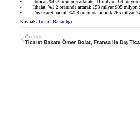
• İhracat, %0,3 oranında artarak 111 milyar 169 milyon d
• İthalat, %1,2 oranında artarak 153 milyar 905 milyon d
• Dış ticaret hacmi, %0,8 oranında artarak 265 milyar 74 m
Kaynak:
Ticaret Bakanlığı
Önceki: