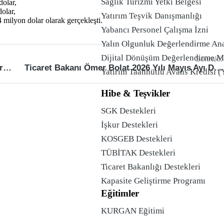
Sağlık Turizmi Yetki Belgesi
olar,
olar,
Yatırım Teşvik Danışmanlığı
ilyon dolar olarak gerçekleşti.
Yabancı Personel Çalışma İzni
Yalın Olgunluk Değerlendirme An
Dijital Dönüşüm Değerlendirme 
Sonraki:
Ticaret Bakanı Ömer Bolat, Fransa ile Dış Ticaret Hacminin 30 Milyar Dolara Ulaşmasını Hedeflediklerini Söyledi
Ticaret Bakanı Ömer Bolat 2026 Yılı Mayıs Ayı Dış Ticaret Verilerini Açıkladı
Yatırım Taahhütlü Avans Kredisi 
Hibe & Teşvikler
SGK Destekleri
İşkur Destekleri
KOSGEB Destekleri
TÜBİTAK Destekleri
Ticaret Bakanlığı Destekleri
Kapasite Geliştirme Programı
Eğitimler
KURGAN Eğitimi