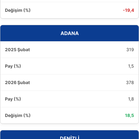
-19,4
ADANA
319
1,5
378
1,8
18,5
DENİZLİ