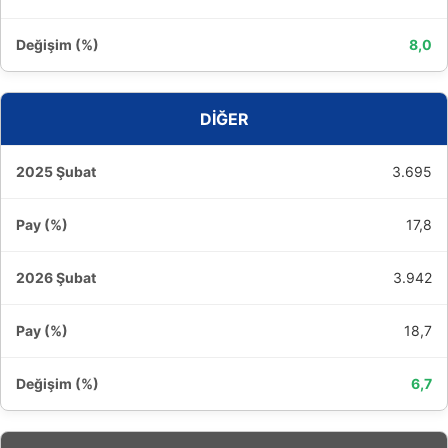
8,0
DİĞER
3.695
17,8
3.942
18,7
6,7