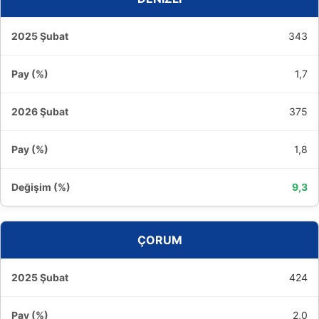
343
1,7
375
1,8
9,3
ÇORUM
424
2,0