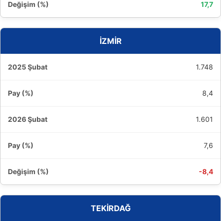
17,7
İZMİR
1.748
8,4
1.601
7,6
-8,4
TEKİRDAĞ