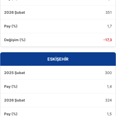
351
1,7
-17,3
ESKİŞEHİR
300
1,4
324
1,5