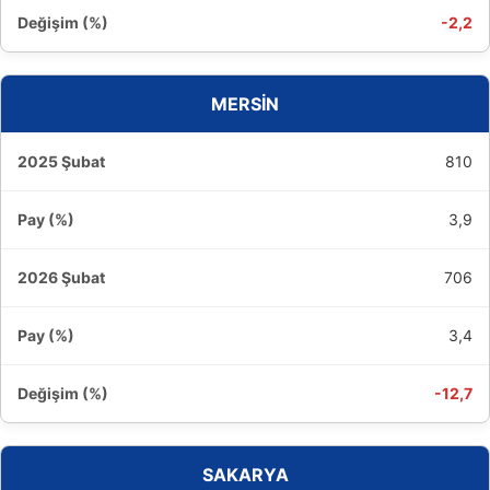
-2,2
MERSİN
810
3,9
706
3,4
-12,7
SAKARYA