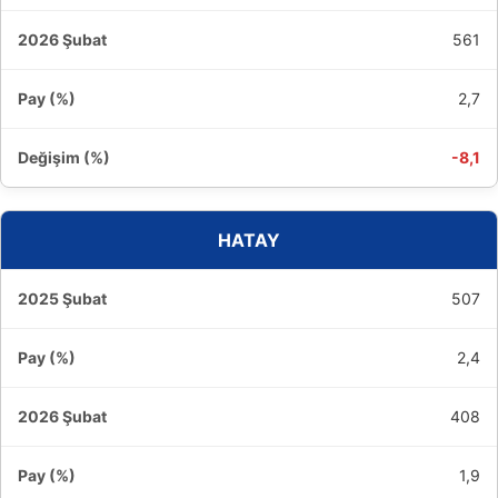
561
2,7
-8,1
HATAY
507
2,4
408
1,9