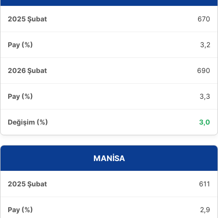
670
3,2
690
3,3
3,0
MANİSA
611
2,9