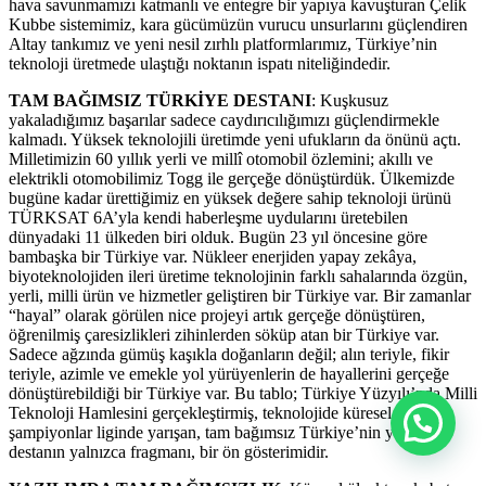
hava savunmamızı katmanlı ve entegre bir yapıya kavuşturan Çelik
Kubbe sistemimiz, kara gücümüzün vurucu unsurlarını güçlendiren
Altay tankımız ve yeni nesil zırhlı platformlarımız, Türkiye’nin
teknoloji üretmede ulaştığı noktanın ispatı niteliğindedir.
TAM BAĞIMSIZ TÜRKİYE DESTANI
: Kuşkusuz
yakaladığımız başarılar sadece caydırıcılığımızı güçlendirmekle
kalmadı. Yüksek teknolojili üretimde yeni ufukların da önünü açtı.
Milletimizin 60 yıllık yerli ve millî otomobil özlemini; akıllı ve
elektrikli otomobilimiz Togg ile gerçeğe dönüştürdük. Ülkemizde
bugüne kadar ürettiğimiz en yüksek değere sahip teknoloji ürünü
TÜRKSAT 6A’yla kendi haberleşme uydularını üretebilen
dünyadaki 11 ülkeden biri olduk. Bugün 23 yıl öncesine göre
bambaşka bir Türkiye var. Nükleer enerjiden yapay zekâya,
biyoteknolojiden ileri üretime teknolojinin farklı sahalarında özgün,
yerli, milli ürün ve hizmetler geliştiren bir Türkiye var. Bir zamanlar
“hayal” olarak görülen nice projeyi artık gerçeğe dönüştüren,
öğrenilmiş çaresizlikleri zihinlerden söküp atan bir Türkiye var.
Sadece ağzında gümüş kaşıkla doğanların değil; alın teriyle, fikir
teriyle, azimle ve emekle yol yürüyenlerin de hayallerini gerçeğe
dönüştürebildiği bir Türkiye var. Bu tablo; Türkiye Yüzyılı’nda Milli
Teknoloji Hamlesini gerçekleştirmiş, teknolojide küresel
şampiyonlar liginde yarışan, tam bağımsız Türkiye’nin yazacağı
destanın yalnızca fragmanı, bir ön gösterimidir.