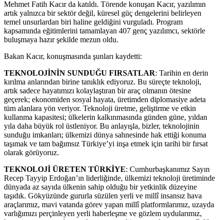
Mehmet Fatih Kacır da katıldı. Törende konuşan Kacır, yazılımın
artık yalnızca bir sektör değil, küresel güç dengelerini belirleyen
temel unsurlardan biri haline geldiğini vurguladı. Program
kapsamında eğitimlerini tamamlayan 407 genç yazılımcı, sektörle
buluşmaya hazır şekilde mezun oldu.
Bakan Kacır, konuşmasında şunları kaydetti:
TEKNOLOJİNİN SUNDUĞU FIRSATLAR
: Tarihin en derin
kırılma anlarından birine tanıklık ediyoruz. Bu süreçte teknoloji,
artık sadece hayatımızı kolaylaştıran bir araç olmanın ötesine
geçerek; ekonomiden sosyal hayata, üretimden diplomasiye adeta
tüm alanlara yön veriyor. Teknoloji üretme, geliştirme ve etkin
kullanma kapasitesi; ülkelerin kalkınmasında günden güne, yıldan
yıla daha büyük rol üstleniyor. Bu anlayışla, bizler, teknolojinin
sunduğu imkanları; ülkemizi dünya sahnesinde hak ettiği konuma
taşımak ve tam bağımsız Türkiye’yi inşa etmek için tarihi bir fırsat
olarak görüyoruz.
TEKNOLOJİ ÜRETEN TÜRKİYE
: Cumhurbaşkanımız Sayın
Recep Tayyip Erdoğan’ın liderliğinde, ülkemizi teknoloji üretiminde
dünyada az sayıda ülkenin sahip olduğu bir yetkinlik düzeyine
taşıdık. Gökyüzünde gururla süzülen yerli ve millî insansız hava
araçlarımız, mavi vatanda görev yapan millî platformlarımız, uzayda
varlığımızı perçinleyen yerli haberleşme ve gözlem uydularımız,