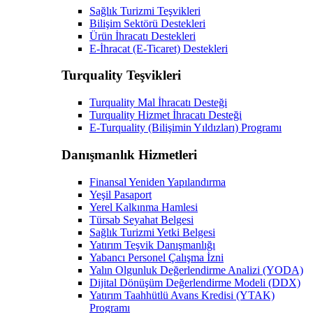
Sağlık Turizmi Teşvikleri
Bilişim Sektörü Destekleri
Ürün İhracatı Destekleri
E-İhracat (E-Ticaret) Destekleri
Turquality Teşvikleri
Turquality Mal İhracatı Desteği
Turquality Hizmet İhracatı Desteği
E-Turquality (Bilişimin Yıldızları) Programı
Danışmanlık Hizmetleri
Finansal Yeniden Yapılandırma
Yeşil Pasaport
Yerel Kalkınma Hamlesi
Türsab Seyahat Belgesi
Sağlık Turizmi Yetki Belgesi
Yatırım Teşvik Danışmanlığı
Yabancı Personel Çalışma İzni
Yalın Olgunluk Değerlendirme Analizi (YODA)
Dijital Dönüşüm Değerlendirme Modeli (DDX)
Yatırım Taahhütlü Avans Kredisi (YTAK)
Programı