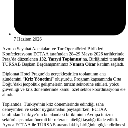
7 Haziran 2026
Avrupa Seyahat Acentaları ve Tur Operatörleri Birlikleri
Konfederasyonu ECTAA tarafından 28–29 Mayıs 2026 tarihlerinde
Prag’da düzenlenen
132. Yarıyıl Toplantısı
’na, Birliğimizi temsilen
TÜRSAB Başkan Başdanışmanımız
Numan Olcar
katılım sağladı.
Diplomat Hotel Prague’da gerçekleştirilen toplantının ana
gündemini “
Kriz Yönetimi
” oluşturdu. Program kapsamında Orta
Doğu’daki jeopolitik gelişmelerin turizm sektörüne etkileri, yolcu
güvenliği ve kriz dönemlerinde kamu–özel sektör koordinasyonu ele
alındı.
Toplantıda, Türkiye’nin kriz dönemlerinde edindiği saha
deneyimleri ve sektör uygulamaları paylaşılırken, ECTAA
tarafından Türkiye’nin bu alandaki birikiminin Avrupa turizm
sektörü açısından önemli bir referans niteliği taşıdığı ifade edildi.
Ayrıca ECTAA ile TÜRSAB arasındaki iş birliğinin güçlendirilmesi