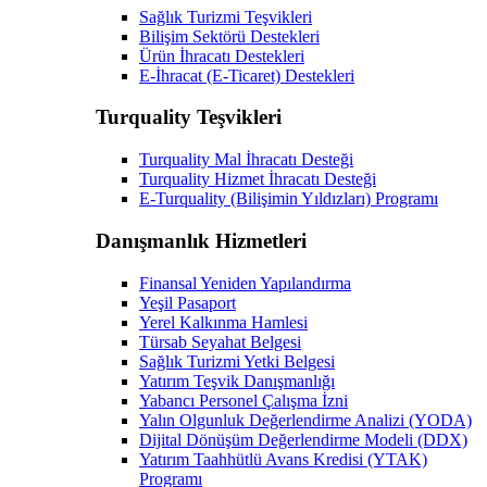
Sağlık Turizmi Teşvikleri
Bilişim Sektörü Destekleri
Ürün İhracatı Destekleri
E-İhracat (E-Ticaret) Destekleri
Turquality Teşvikleri
Turquality Mal İhracatı Desteği
Turquality Hizmet İhracatı Desteği
E-Turquality (Bilişimin Yıldızları) Programı
Danışmanlık Hizmetleri
Finansal Yeniden Yapılandırma
Yeşil Pasaport
Yerel Kalkınma Hamlesi
Türsab Seyahat Belgesi
Sağlık Turizmi Yetki Belgesi
Yatırım Teşvik Danışmanlığı
Yabancı Personel Çalışma İzni
Yalın Olgunluk Değerlendirme Analizi (YODA)
Dijital Dönüşüm Değerlendirme Modeli (DDX)
Yatırım Taahhütlü Avans Kredisi (YTAK)
Programı