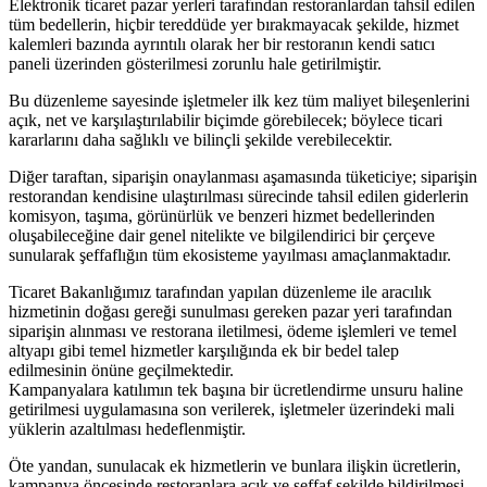
Elektronik ticaret pazar yerleri tarafından restoranlardan tahsil edilen
tüm bedellerin, hiçbir tereddüde yer bırakmayacak şekilde, hizmet
kalemleri bazında ayrıntılı olarak her bir restoranın kendi satıcı
paneli üzerinden gösterilmesi zorunlu hale getirilmiştir.
Bu düzenleme sayesinde işletmeler ilk kez tüm maliyet bileşenlerini
açık, net ve karşılaştırılabilir biçimde görebilecek; böylece ticari
kararlarını daha sağlıklı ve bilinçli şekilde verebilecektir.
Diğer taraftan, siparişin onaylanması aşamasında tüketiciye; siparişin
restorandan kendisine ulaştırılması sürecinde tahsil edilen giderlerin
komisyon, taşıma, görünürlük ve benzeri hizmet bedellerinden
oluşabileceğine dair genel nitelikte ve bilgilendirici bir çerçeve
sunularak şeffaflığın tüm ekosisteme yayılması amaçlanmaktadır.
Ticaret Bakanlığımız tarafından yapılan düzenleme ile aracılık
hizmetinin doğası gereği sunulması gereken pazar yeri tarafından
siparişin alınması ve restorana iletilmesi, ödeme işlemleri ve temel
altyapı gibi temel hizmetler karşılığında ek bir bedel talep
edilmesinin önüne geçilmektedir.
Kampanyalara katılımın tek başına bir ücretlendirme unsuru haline
getirilmesi uygulamasına son verilerek, işletmeler üzerindeki mali
yüklerin azaltılması hedeflenmiştir.
Öte yandan, sunulacak ek hizmetlerin ve bunlara ilişkin ücretlerin,
kampanya öncesinde restoranlara açık ve şeffaf şekilde bildirilmesi