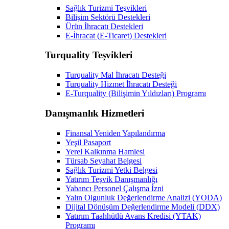
Sağlık Turizmi Teşvikleri
Bilişim Sektörü Destekleri
Ürün İhracatı Destekleri
E-İhracat (E-Ticaret) Destekleri
Turquality Teşvikleri
Turquality Mal İhracatı Desteği
Turquality Hizmet İhracatı Desteği
E-Turquality (Bilişimin Yıldızları) Programı
Danışmanlık Hizmetleri
Finansal Yeniden Yapılandırma
Yeşil Pasaport
Yerel Kalkınma Hamlesi
Türsab Seyahat Belgesi
Sağlık Turizmi Yetki Belgesi
Yatırım Teşvik Danışmanlığı
Yabancı Personel Çalışma İzni
Yalın Olgunluk Değerlendirme Analizi (YODA)
Dijital Dönüşüm Değerlendirme Modeli (DDX)
Yatırım Taahhütlü Avans Kredisi (YTAK)
Programı