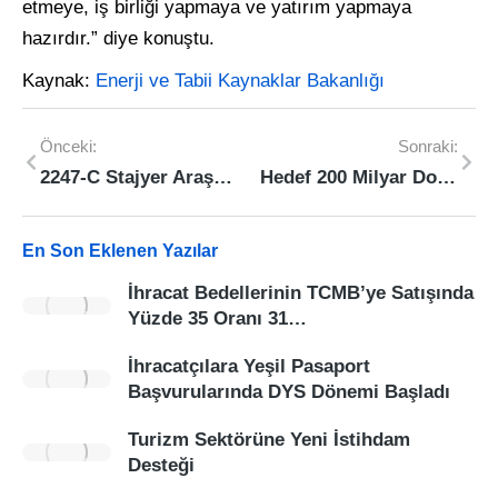
etmeye, iş birliği yapmaya ve yatırım yapmaya
hazırdır.” diye konuştu.
Kaynak:
Enerji ve Tabii Kaynaklar Bakanlığı
Önceki:
Sonraki:
2247-C Stajyer Araştırmacı Burs Programı (STAR) 2026 Yılı 1. Dönem Başvuru Sonuçları Açıklandı!
Hedef 200 Milyar Dolarlık Yatırım
En Son Eklenen Yazılar
İhracat Bedellerinin TCMB’ye Satışında
Yüzde 35 Oranı 31…
İhracatçılara Yeşil Pasaport
Başvurularında DYS Dönemi Başladı
Turizm Sektörüne Yeni İstihdam
Desteği