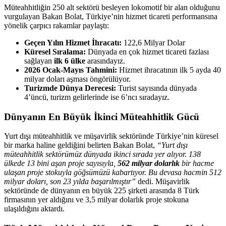
Müteahhitliğin 250 alt sektörü besleyen lokomotif bir alan olduğunu
vurgulayan Bakan Bolat, Türkiye’nin hizmet ticareti performansına
yönelik çarpıcı rakamlar paylaştı:
Geçen Yılın Hizmet İhracatı:
122,6 Milyar Dolar
Küresel Sıralama:
Dünyada en çok hizmet ticareti fazlası
sağlayan
ilk 6 ülke
arasındayız.
2026 Ocak-Mayıs Tahmini:
Hizmet ihracatının ilk 5 ayda 40
milyar doları aşması öngörülüyor.
Turizmde Dünya Derecesi:
Turist sayısında dünyada
4’üncü, turizm gelirlerinde ise 6’ncı sıradayız.
Dünyanın En Büyük İkinci Müteahhitlik Gücü
Yurt dışı müteahhitlik ve müşavirlik sektöründe Türkiye’nin küresel
bir marka haline geldiğini belirten Bakan Bolat,
“Yurt dışı
müteahhitlik sektörümüz dünyada ikinci sırada yer alıyor. 138
ülkede 13 bini aşan proje sayısıyla,
562 milyar dolarlık
bir hacme
ulaşan proje stokuyla göğsümüzü kabartıyor. Bu devasa hacmin 512
milyar doları, son 23 yılda başarılmıştır”
dedi. Müşavirlik
sektöründe de dünyanın en büyük 225 şirketi arasında 8 Türk
firmasının yer aldığını ve 3,5 milyar dolarlık proje stokuna
ulaşıldığını aktardı.