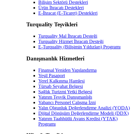
Bilişim Sektörü Destekleri
Ürün İhracatı Destekleri
E-İhracat (E-Ticaret) Destekleri
Turquality Teşvikleri
Turquality Mal İhracatı Desteği
Turquality Hizmet İhracatı Desteği
E-Turquality (Bilişimin Yıldızları) Programı
Danışmanlık Hizmetleri
Finansal Yeniden Yapılandırma
Yeşil Pasaport
Yerel Kalkınma Hamlesi
Türsab Seyahat Belgesi
Sağlık Turizmi Yetki Belgesi
Yatırım Teşvik Danışmanlığı
Yabancı Personel Çalışma İzni
Yalın Olgunluk Değerlendirme Analizi (YODA)
Dijital Dönüşüm Değerlendirme Modeli (DDX)
Yatırım Taahhütlü Avans Kredisi (YTAK)
Programı