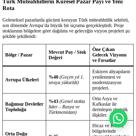
Türk Müteahhitlerin Küresel Pazar Payı ve Yeni
Rota
Geleneksel pazarlarda gücünü koruyan Türk müteahhitlik sektörü,
son dönemde Avrupa’da büyük bir sıçrama gerçekleştirdi. Proje
stoklarının bölgelere göre dağılımı ve geleceğin vizyon projeleri şu
şekilde şekillendi:
Öne Çıkan
Mevcut Pay / Stok
Bölge / Pazar
Gelecek Vizyonu
Değeri
ve Fırsatlar
Eskiyen altyapıların
%40
(Geçen yıl 1.
yenilenmesi ve
Avrupa Ülkeleri
sıraya yükseldi)
modernizasyon
projeleri.
Orta Asya ve
%43
(Genel stokta
Bağımsız Devletler
Kafkaslar ile
lider – Rusya ve
Topluluğu
derinleşen stratejik
Türkmenistan)
ilişkiler.
Hicaz ve Körfez
bölgelerinde
Orta Doğu