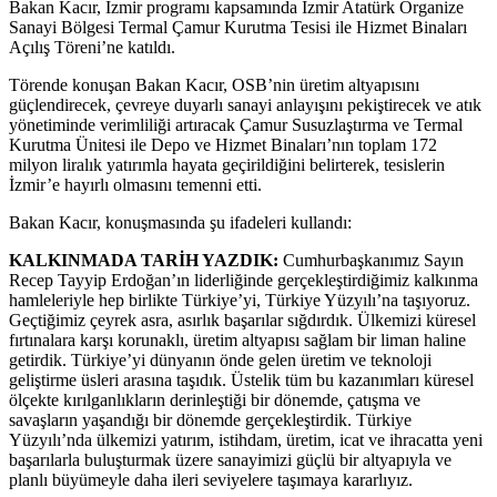
Bakan Kacır, İzmir programı kapsamında İzmir Atatürk Organize
Sanayi Bölgesi Termal Çamur Kurutma Tesisi ile Hizmet Binaları
Açılış Töreni’ne katıldı.
Törende konuşan Bakan Kacır, OSB’nin üretim altyapısını
güçlendirecek, çevreye duyarlı sanayi anlayışını pekiştirecek ve atık
yönetiminde verimliliği artıracak Çamur Susuzlaştırma ve Termal
Kurutma Ünitesi ile Depo ve Hizmet Binaları’nın toplam 172
milyon liralık yatırımla hayata geçirildiğini belirterek, tesislerin
İzmir’e hayırlı olmasını temenni etti.
Bakan Kacır, konuşmasında şu ifadeleri kullandı:
KALKINMADA TARİH YAZDIK:
Cumhurbaşkanımız Sayın
Recep Tayyip Erdoğan’ın liderliğinde gerçekleştirdiğimiz kalkınma
hamleleriyle hep birlikte Türkiye’yi, Türkiye Yüzyılı’na taşıyoruz.
Geçtiğimiz çeyrek asra, asırlık başarılar sığdırdık. Ülkemizi küresel
fırtınalara karşı korunaklı, üretim altyapısı sağlam bir liman haline
getirdik. Türkiye’yi dünyanın önde gelen üretim ve teknoloji
geliştirme üsleri arasına taşıdık. Üstelik tüm bu kazanımları küresel
ölçekte kırılganlıkların derinleştiği bir dönemde, çatışma ve
savaşların yaşandığı bir dönemde gerçekleştirdik. Türkiye
Yüzyılı’nda ülkemizi yatırım, istihdam, üretim, icat ve ihracatta yeni
başarılarla buluşturmak üzere sanayimizi güçlü bir altyapıyla ve
planlı büyümeyle daha ileri seviyelere taşımaya kararlıyız.