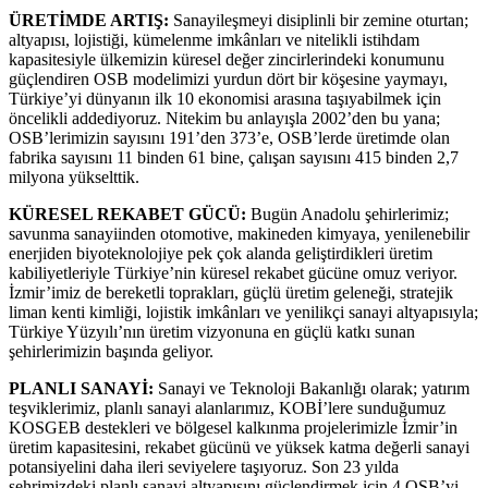
ÜRETİMDE ARTIŞ:
Sanayileşmeyi disiplinli bir zemine oturtan;
altyapısı, lojistiği, kümelenme imkânları ve nitelikli istihdam
kapasitesiyle ülkemizin küresel değer zincirlerindeki konumunu
güçlendiren OSB modelimizi yurdun dört bir köşesine yaymayı,
Türkiye’yi dünyanın ilk 10 ekonomisi arasına taşıyabilmek için
öncelikli addediyoruz. Nitekim bu anlayışla 2002’den bu yana;
OSB’lerimizin sayısını 191’den 373’e, OSB’lerde üretimde olan
fabrika sayısını 11 binden 61 bine, çalışan sayısını 415 binden 2,7
milyona yükselttik.
KÜRESEL REKABET GÜCÜ:
Bugün Anadolu şehirlerimiz;
savunma sanayiinden otomotive, makineden kimyaya, yenilenebilir
enerjiden biyoteknolojiye pek çok alanda geliştirdikleri üretim
kabiliyetleriyle Türkiye’nin küresel rekabet gücüne omuz veriyor.
İzmir’imiz de bereketli toprakları, güçlü üretim geleneği, stratejik
liman kenti kimliği, lojistik imkânları ve yenilikçi sanayi altyapısıyla;
Türkiye Yüzyılı’nın üretim vizyonuna en güçlü katkı sunan
şehirlerimizin başında geliyor.
PLANLI SANAYİ:
Sanayi ve Teknoloji Bakanlığı olarak; yatırım
teşviklerimiz, planlı sanayi alanlarımız, KOBİ’lere sunduğumuz
KOSGEB destekleri ve bölgesel kalkınma projelerimizle İzmir’in
üretim kapasitesini, rekabet gücünü ve yüksek katma değerli sanayi
potansiyelini daha ileri seviyelere taşıyoruz. Son 23 yılda
şehrimizdeki planlı sanayi altyapısını güçlendirmek için 4 OSB’yi