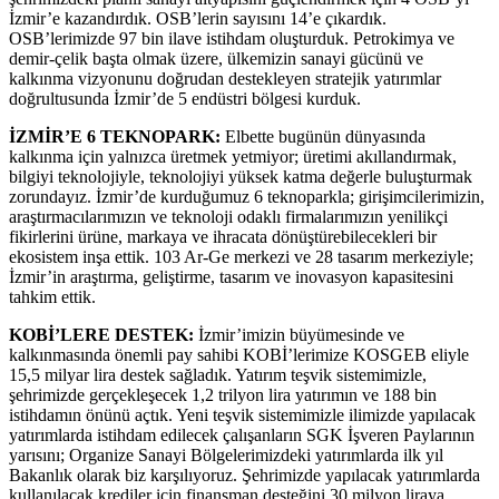
İzmir’e kazandırdık. OSB’lerin sayısını 14’e çıkardık.
OSB’lerimizde 97 bin ilave istihdam oluşturduk. Petrokimya ve
demir-çelik başta olmak üzere, ülkemizin sanayi gücünü ve
kalkınma vizyonunu doğrudan destekleyen stratejik yatırımlar
doğrultusunda İzmir’de 5 endüstri bölgesi kurduk.
İZMİR’E 6 TEKNOPARK:
Elbette bugünün dünyasında
kalkınma için yalnızca üretmek yetmiyor; üretimi akıllandırmak,
bilgiyi teknolojiyle, teknolojiyi yüksek katma değerle buluşturmak
zorundayız. İzmir’de kurduğumuz 6 teknoparkla; girişimcilerimizin,
araştırmacılarımızın ve teknoloji odaklı firmalarımızın yenilikçi
fikirlerini ürüne, markaya ve ihracata dönüştürebilecekleri bir
ekosistem inşa ettik. 103 Ar-Ge merkezi ve 28 tasarım merkeziyle;
İzmir’in araştırma, geliştirme, tasarım ve inovasyon kapasitesini
tahkim ettik.
KOBİ’LERE DESTEK:
İzmir’imizin büyümesinde ve
kalkınmasında önemli pay sahibi KOBİ’lerimize KOSGEB eliyle
15,5 milyar lira destek sağladık. Yatırım teşvik sistemimizle,
şehrimizde gerçekleşecek 1,2 trilyon lira yatırımın ve 188 bin
istihdamın önünü açtık. Yeni teşvik sistemimizle ilimizde yapılacak
yatırımlarda istihdam edilecek çalışanların SGK İşveren Paylarının
yarısını; Organize Sanayi Bölgelerimizdeki yatırımlarda ilk yıl
Bakanlık olarak biz karşılıyoruz. Şehrimizde yapılacak yatırımlarda
kullanılacak krediler için finansman desteğini 30 milyon liraya