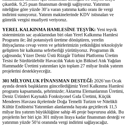
çıkardık. 9,25 puan finansman desteği sağlıyoruz. Yatırımın
niteliğine göre yüzde 30’a varan yatırıma katkı oranı ile vergi
indirimi sunuyoruz. Yatırım makinelerinde KDV istisnaları ve
gümrük vergisi muafiyeti veriyoruz.
YEREL KALKINMA HAMLESİNE TEŞVİK:
Yeni teşvik
sistemimizin sac ayaklarından biri olan Yerel Kalkınma Hamlesi
Programı ile; âtıl potansiyeli üretime dönüştüren, yerelin
ihtiyaçlarına cevap veren ve şehirlerimizin yetkinliğini teknolojiyle
geliştiren bir kalkınma seferberliği yürütüyoruz. Programın ilk
çağrısında; Yüzer Deniz Üstü Rüzgâr Türbini Platformu Üretim
Tesisi ile Sürdürülebilir Havacılık Yakıtı için Bitkisel Atık Yağdan
Hammadde Üretimi yatırımları için toplam 27 milyar liralık yatırım
projelerini destekleyeceğiz.
301 MİLYONLUK FİNANSMAN DESTEĞİ:
2026’nın Ocak
ayında destek başlıklarını güncellediğimiz Yerel Kalkınma Hamlesi
programı kapsamında, şehrimizde; Aktarma Elemanlarının Üretimi,
Deniz Ürünleri Kaynaklı Fonksiyonel Gıda Üretimi, Küçük
Menderes Havzası ilçelerinde Doğa Temelli Turizm ve Nitelikli
Kültür Endüstrisi Yatırımları alanlarında hayata geçirilecek 11,5
milyar lira yatırım büyüklüğüne sahip 46 proje başvurusu aldık. Bu
projelerin her biri için 301 milyon liraya kadar finansman desteği ve
yatırımın yüzde 50’si oranında vergi indirimi sağlayacağız.