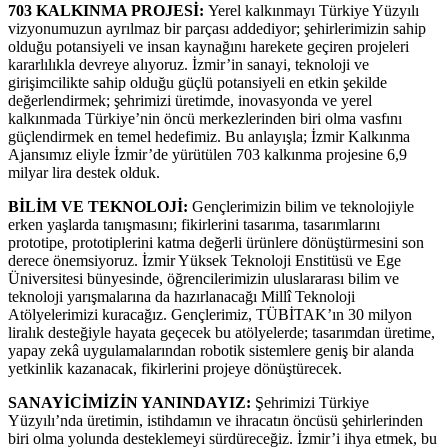
703 KALKINMA PROJESİ:
Yerel kalkınmayı Türkiye Yüzyılı
vizyonumuzun ayrılmaz bir parçası addediyor; şehirlerimizin sahip
olduğu potansiyeli ve insan kaynağını harekete geçiren projeleri
kararlılıkla devreye alıyoruz. İzmir’in sanayi, teknoloji ve
girişimcilikte sahip olduğu güçlü potansiyeli en etkin şekilde
değerlendirmek; şehrimizi üretimde, inovasyonda ve yerel
kalkınmada Türkiye’nin öncü merkezlerinden biri olma vasfını
güçlendirmek en temel hedefimiz. Bu anlayışla; İzmir Kalkınma
Ajansımız eliyle İzmir’de yürütülen 703 kalkınma projesine 6,9
milyar lira destek olduk.
BİLİM VE TEKNOLOJİ:
Gençlerimizin bilim ve teknolojiyle
erken yaşlarda tanışmasını; fikirlerini tasarıma, tasarımlarını
prototipe, prototiplerini katma değerli ürünlere dönüştürmesini son
derece önemsiyoruz. İzmir Yüksek Teknoloji Enstitüsü ve Ege
Üniversitesi bünyesinde, öğrencilerimizin uluslararası bilim ve
teknoloji yarışmalarına da hazırlanacağı Millî Teknoloji
Atölyelerimizi kuracağız. Gençlerimiz, TÜBİTAK’ın 30 milyon
liralık desteğiyle hayata geçecek bu atölyelerde; tasarımdan üretime,
yapay zekâ uygulamalarından robotik sistemlere geniş bir alanda
yetkinlik kazanacak, fikirlerini projeye dönüştürecek.
SANAYİCİMİZİN YANINDAYIZ:
Şehrimizi Türkiye
Yüzyılı’nda üretimin, istihdamın ve ihracatın öncüsü şehirlerinden
biri olma yolunda desteklemeyi sürdüreceğiz. İzmir’i ihya etmek, bu