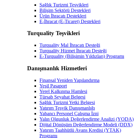
Sağlık Turizmi Teşvikleri
Bilişim Sektörü Destekleri
Ürün İhracatı Destekleri
E-İhracat (E-Ticaret) Destekleri
Turquality Teşvikleri
Turquality Mal İhracatı Desteği
Turquality Hizmet İhracatı Desteği
E-Turquality (Bilişimin Yıldızları) Programı
Danışmanlık Hizmetleri
Finansal Yeniden Yapılandırma
Yeşil Pasaport
Yerel Kalkınma Hamlesi
Türsab Seyahat Belgesi
Sağlık Turizmi Yetki Belgesi
Yatırım Teşvik Danışmanlığı
Yabancı Personel Çalışma İzni
Yalın Olgunluk Değerlendirme Analizi (YODA)
Dijital Dönüşüm Değerlendirme Modeli (DDX)
Yatırım Taahhütlü Avans Kredisi (YTAK)
Programı