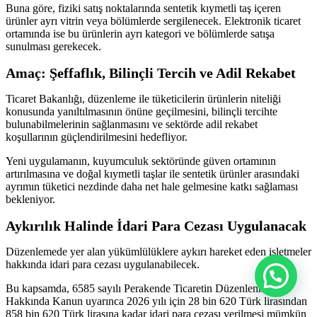
Buna göre, fiziki satış noktalarında sentetik kıymetli taş içeren
ürünler ayrı vitrin veya bölümlerde sergilenecek. Elektronik ticaret
ortamında ise bu ürünlerin ayrı kategori ve bölümlerde satışa
sunulması gerekecek.
Amaç: Şeffaflık, Bilinçli Tercih ve Adil Rekabet
Ticaret Bakanlığı, düzenleme ile tüketicilerin ürünlerin niteliği
konusunda yanıltılmasının önüne geçilmesini, bilinçli tercihte
bulunabilmelerinin sağlanmasını ve sektörde adil rekabet
koşullarının güçlendirilmesini hedefliyor.
Yeni uygulamanın, kuyumculuk sektöründe güven ortamının
artırılmasına ve doğal kıymetli taşlar ile sentetik ürünler arasındaki
ayrımın tüketici nezdinde daha net hale gelmesine katkı sağlaması
bekleniyor.
Aykırılık Halinde İdari Para Cezası Uygulanacak
Düzenlemede yer alan yükümlülüklere aykırı hareket eden işletmeler
hakkında idari para cezası uygulanabilecek.
Bu kapsamda, 6585 sayılı Perakende Ticaretin Düzenlenmesi
Hakkında Kanun uyarınca 2026 yılı için 28 bin 620 Türk lirasından
858 bin 620 Türk lirasına kadar idari para cezası verilmesi mümkün