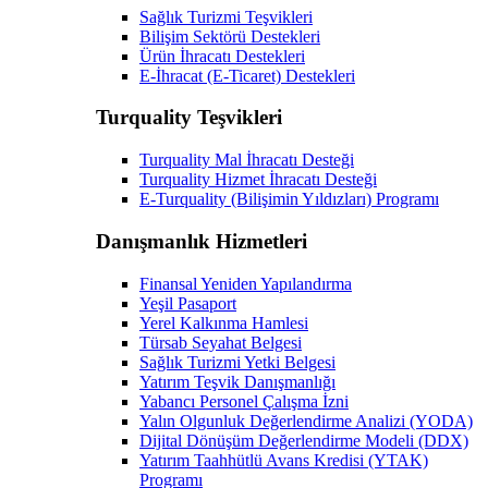
Sağlık Turizmi Teşvikleri
Bilişim Sektörü Destekleri
Ürün İhracatı Destekleri
E-İhracat (E-Ticaret) Destekleri
Turquality Teşvikleri
Turquality Mal İhracatı Desteği
Turquality Hizmet İhracatı Desteği
E-Turquality (Bilişimin Yıldızları) Programı
Danışmanlık Hizmetleri
Finansal Yeniden Yapılandırma
Yeşil Pasaport
Yerel Kalkınma Hamlesi
Türsab Seyahat Belgesi
Sağlık Turizmi Yetki Belgesi
Yatırım Teşvik Danışmanlığı
Yabancı Personel Çalışma İzni
Yalın Olgunluk Değerlendirme Analizi (YODA)
Dijital Dönüşüm Değerlendirme Modeli (DDX)
Yatırım Taahhütlü Avans Kredisi (YTAK)
Programı