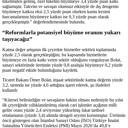
tüketimden gelmiş, özel tüketim büyümeye 3,4 yüzde puan katkı
sağlamıştır. Takvim ve savaşın olumsuz etkisiyle de dış dengenin
büyümeye katkısı eksi 2,5 yüzde puan olurken kamu kesimi
harcamalarının büyümeye katkısı ise 0,3 yüzde puan olarak
gerçekleşmiştir.” değerlendirmesinde bulundu.
“Reformlarla potansiyel büyüme oranını yukarı
taşıyacağız”
Katma değer artışının ilk çeyrekte hizmetler sektörü toplamında
yüzde 2,5 olarak gerçekleştiğini, bu kapsamda hizmetlerin
büyümeye en fazla katkı veren sektör olduğunu vurgulayan Bolat,
sanayi sektöründe üretimin yüzde 0,8 azalışla büyümeye 0,2 yüzde
puan negatif etkide bulunduğunu kaydetti.
Ticaret Bakanı Ömer Bolat, inşaat sektöründe katma değerin yüzde
3,2, tarımda ise yüzde 4,6 arttığına işaret ederek, şu ifadeleri
kullandı:
“Küresel belirsizliğin ve savaşların hakim olması nedeniyle bu yılın
ilk çeyreğinde yıllıklandırılmış olarak cari işlemler açığının milli
gelire oranı yüzde 2,4 seviyesine yükselmiş fakat tarihsel
ortalamanın (yüzde 3,4) altında dengeli seyrini korumuştur. Üretimin
öncü göstergesi olan İstanbul Sanayi Odası (İSO) Türkiye İmalat
Satınalma Yöneticileri Endeksi (PMI) Mayıs 2026’da 49,8’e