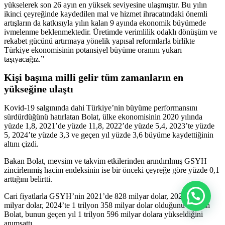
yükselerek son 26 ayın en yüksek seviyesine ulaşmıştır. Bu yılın
ikinci çeyreğinde kaydedilen mal ve hizmet ihracatındaki önemli
artışların da katkısıyla yılın kalan 9 ayında ekonomik büyümede
ivmelenme beklenmektedir. Üretimde verimlilik odaklı dönüşüm ve
rekabet gücünü artırmaya yönelik yapısal reformlarla birlikte
Türkiye ekonomisinin potansiyel büyüme oranını yukarı
taşıyacağız.”
Kişi başına milli gelir tüm zamanların en
yükseğine ulaştı
Kovid-19 salgınında dahi Türkiye’nin büyüme performansını
sürdürdüğünü hatırlatan Bolat, ülke ekonomisinin 2020 yılında
yüzde 1,8, 2021’de yüzde 11,8, 2022’de yüzde 5,4, 2023’te yüzde
5, 2024’te yüzde 3,3 ve geçen yıl yüzde 3,6 büyüme kaydettiğinin
altını çizdi.
Bakan Bolat, mevsim ve takvim etkilerinden arındırılmış GSYH
zincirlenmiş hacim endeksinin ise bir önceki çeyreğe göre yüzde 0,1
arttığını belirtti.
Cari fiyatlarla GSYH’nin 2021’de 828 milyar dolar, 2022’de 925
milyar dolar, 2024’te 1 trilyon 358 milyar dolar olduğunu aktaran
Bolat, bunun geçen yıl 1 trilyon 596 milyar dolara yükseldiğini
anımsattı.