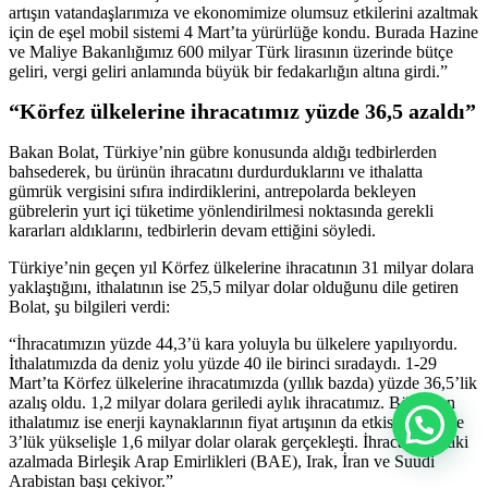
artışın vatandaşlarımıza ve ekonomimize olumsuz etkilerini azaltmak
için de eşel mobil sistemi 4 Mart’ta yürürlüğe kondu. Burada Hazine
ve Maliye Bakanlığımız 600 milyar Türk lirasının üzerinde bütçe
geliri, vergi geliri anlamında büyük bir fedakarlığın altına girdi.”
“Körfez ülkelerine ihracatımız yüzde 36,5 azaldı”
Bakan Bolat, Türkiye’nin gübre konusunda aldığı tedbirlerden
bahsederek, bu ürünün ihracatını durdurduklarını ve ithalatta
gümrük vergisini sıfıra indirdiklerini, antrepolarda bekleyen
gübrelerin yurt içi tüketime yönlendirilmesi noktasında gerekli
kararları aldıklarını, tedbirlerin devam ettiğini söyledi.
Türkiye’nin geçen yıl Körfez ülkelerine ihracatının 31 milyar dolara
yaklaştığını, ithalatının ise 25,5 milyar dolar olduğunu dile getiren
Bolat, şu bilgileri verdi:
“İhracatımızın yüzde 44,3’ü kara yoluyla bu ülkelere yapılıyordu.
İthalatımızda da deniz yolu yüzde 40 ile birinci sıradaydı. 1-29
Mart’ta Körfez ülkelerine ihracatımızda (yıllık bazda) yüzde 36,5’lik
azalış oldu. 1,2 milyar dolara geriledi aylık ihracatımız. Bölgeden
ithalatımız ise enerji kaynaklarının fiyat artışının da etkisiyle yüzde
3’lük yükselişle 1,6 milyar dolar olarak gerçekleşti. İhracatımızdaki
azalmada Birleşik Arap Emirlikleri (BAE), Irak, İran ve Suudi
Arabistan başı çekiyor.”