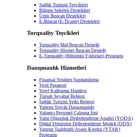
Sağlık Turizmi Teşvikleri
Bilişim Sektörü Destekleri
Ürün İhracatı Destekleri
E-İhracat (E-Ticaret) Destekleri
Turquality Teşvikleri
Turquality Mal İhracatı Desteği
Turquality Hizmet İhracatı Desteği
E-Turquality (Bilişimin Yıldızları) Programı
Danışmanlık Hizmetleri
Finansal Yeniden Yapılandırma
Yeşil Pasaport
Yerel Kalkınma Hamlesi
Türsab Seyahat Belgesi
Sağlık Turizmi Yetki Belgesi
Yatırım Teşvik Danışmanlığı
Yabancı Personel Çalışma İzni
Yalın Olgunluk Değerlendirme Analizi (YODA)
Dijital Dönüşüm Değerlendirme Modeli (DDX)
Yatırım Taahhütlü Avans Kredisi (YTAK)
Programı