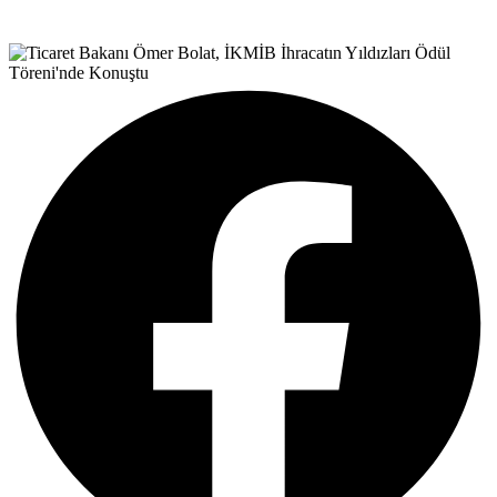
Teşvik Akademi
>
Haber