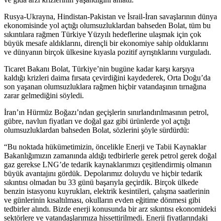
Rusya-Ukrayna, Hindistan-Pakistan ve İsrail-İran savaşlarının dünya
ekonomisinde yol açtığı olumsuzluklardan bahseden Bolat, tüm bu
sıkıntılara rağmen Türkiye Yüzyılı hedeflerine ulaşmak için çok
büyük mesafe aldıklarını, dirençli bir ekonomiye sahip olduklarını
ve dünyanın birçok ülkesine kıyasla pozitif ayrıştıklarını vurguladı.
Ticaret Bakanı Bolat, Türkiye’nin bugüne kadar karşı karşıya
kaldığı krizleri daima fırsata çevirdiğini kaydederek, Orta Doğu’da
son yaşanan olumsuzluklara rağmen hiçbir vatandaşının tırnağına
zarar gelmediğini söyledi.
İran’ın Hürmüz Boğazı’ndan geçişlerin sınırlandırılmasının petrol,
gübre, navlun fiyatları ve doğal gaz gibi ürünlerde yol açtığı
olumsuzluklardan bahseden Bolat, sözlerini şöyle sürdürdü:
“Bu noktada hükümetimizin, öncelikle Enerji ve Tabii Kaynaklar
Bakanlığımızın zamanında aldığı tedbirlerle gerek petrol gerek doğal
gaz gerekse LNG’de tedarik kaynaklarımızı çeşitlendirmiş olmanın
büyük avantajını gördük. Depolarımız doluydu ve hiçbir tedarik
sıkıntısı olmadan bu 33 günü başarıyla geçirdik. Birçok ülkede
benzin istasyonu kuyrukları, elektrik kesintileri, çalışma saatlerinin
ve günlerinin kısaltılması, okulların evden eğitime dönmesi gibi
tedbirler alındı. Bizde enerji konusunda bir arz sıkıntısı ekonomideki
sektörlere ve vatandaşlarımıza hissettirilmedi. Enerji fiyatlarındaki