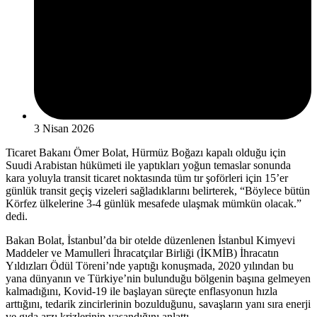
3 Nisan 2026
Ticaret Bakanı Ömer Bolat, Hürmüz Boğazı kapalı olduğu için
Suudi Arabistan hükümeti ile yaptıkları yoğun temaslar sonunda
kara yoluyla transit ticaret noktasında tüm tır şoförleri için 15’er
günlük transit geçiş vizeleri sağladıklarını belirterek, “Böylece bütün
Körfez ülkelerine 3-4 günlük mesafede ulaşmak mümkün olacak.”
dedi.
Bakan Bolat, İstanbul’da bir otelde düzenlenen İstanbul Kimyevi
Maddeler ve Mamulleri İhracatçılar Birliği (İKMİB) İhracatın
Yıldızları Ödül Töreni’nde yaptığı konuşmada, 2020 yılından bu
yana dünyanın ve Türkiye’nin bulunduğu bölgenin başına gelmeyen
kalmadığını, Kovid-19 ile başlayan süreçte enflasyonun hızla
arttığını, tedarik zincirlerinin bozulduğunu, savaşların yanı sıra enerji
ve gıda arzı krizlerinin yaşandığını anlattı.