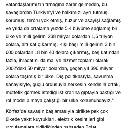
vatandaşlarımızın tırnağına zarar gelmeden, bu
savaşlardan Türkiye’yi ve halkımızı ayrı tutmuş,
korumuş, terörü yok etmiş, huzur ve asayişi sağlamış
ve yılda da ortalama yüzde 5,4 büyüme sağlamış bir
ülke ve milli gelirini 238 milyar dolardan 1,6 trilyon
dolara, altı kat çıkarmış. Kişi başı milli gelirini 3 bin
600 dolardan 18 bin 40 dolara çıkarmış, beş katından
fazla, ihracatını da mal ve hizmet toplamı olarak
2002’deki 50 milyar dolardan, geçen yıl 396 milyar
dolara taşımış bir ülke. Dış politikasıyla, savunma
sanayisiyle, güçlü ordusuyla herkesin kendisini ortak,
müttefik görmek istediği istikrarına gıptayla baktığı ve
rol model almaya çalıştığı bir ülke konumundayız.”
Körfez’de savaşın başlamasıyla birlikte pek çok
ülkede yakıt kuyrukları, elektrik kesintileri gibi
uygulamalara gidildiğinden bahseden Bolat,