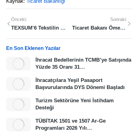
Kaynak:
Ticaret Bakanlığı
Önceki:
Sonraki:
TEXSUM’6 Tekstilin Gelecek Vizyonunu Bursa’da Buluşturdu
Ticaret Bakanı Ömer Bolat, MTTB Siyaset Okulu Konferansında Konuştu
En Son Eklenen Yazılar
İhracat Bedellerinin TCMB’ye Satışında
Yüzde 35 Oranı 31…
İhracatçılara Yeşil Pasaport
Başvurularında DYS Dönemi Başladı
Turizm Sektörüne Yeni İstihdam
Desteği
TÜBİTAK 1501 ve 1507 Ar-Ge
Programları 2026 Yılı…