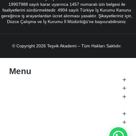
19907988 sayılı karar uyarınca 1457 numaralı izin belgesi ile
faaliyetlerini sürdürmektedir. 4904 sayılı Türkiye İş Kurumu Kanunu
gereğince iş arayanlardan ücret alınması yasaktır. Şikayetleriniz için,
Düzce Çalışma ve İş Kurumu İl Müdürlüğü’ne başvurabilirsiniz.
© Copyright 2026 Teşvik Akademi – Tüm Hakları Saklıdır.
Menu