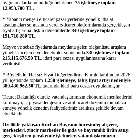
uygulamalarda bulunduğu belirlenen
75 işletmeye toplam
12.953.700 TL,
*
Yabancı menşeli e-ticaret pazar yerlerine yönelik ithalat
kısıtlamaları sonrasında yerel e-ticaret platformlarında gerçekleşen
fiyat artışlarına ilişkin denetimlerde
840 işletmeye toplam
151.718.280 TL,
Meyve ve sebze fiyatlarında meydana gelen olağanüstü artışlara
yönelik inceleme ve denetimler sonucunda
330 işletmeye toplam
215.115.676,50 TL,
idari para cezası uygulanmasına karar
verilmiştir.
* Böylelikle, Haksız Fiyat Değerlendirme Kurulu tarafından 2026
yılı içerisinde toplam
1.258 işletmeye, fahiş fiyat artışı nedeniyle
389.430.962,50 TL
tutarında idari para cezası uygulanmıştır.
Ticaret Bakanlığı olarak; vatandaşlarımızın ekonomik menfaatlerini
korumaya, iç piyasa dengesini ve adil ticaret düzenini muhafaza
etmeye yönelik denetim faaliyetlerimiz aralıksız şekilde devam
etmektedir.
Özellikle yaklaşan Kurban Bayramı öncesinde; alışveriş
merkezleri, zincir marketler ile gıda ve bayramlık ürün satışı
gerçekleştiren perakende işletmeler, vatandaşlarımızın