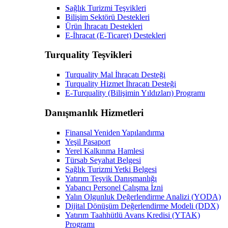
Sağlık Turizmi Teşvikleri
Bilişim Sektörü Destekleri
Ürün İhracatı Destekleri
E-İhracat (E-Ticaret) Destekleri
Turquality Teşvikleri
Turquality Mal İhracatı Desteği
Turquality Hizmet İhracatı Desteği
E-Turquality (Bilişimin Yıldızları) Programı
Danışmanlık Hizmetleri
Finansal Yeniden Yapılandırma
Yeşil Pasaport
Yerel Kalkınma Hamlesi
Türsab Seyahat Belgesi
Sağlık Turizmi Yetki Belgesi
Yatırım Teşvik Danışmanlığı
Yabancı Personel Çalışma İzni
Yalın Olgunluk Değerlendirme Analizi (YODA)
Dijital Dönüşüm Değerlendirme Modeli (DDX)
Yatırım Taahhütlü Avans Kredisi (YTAK)
Programı