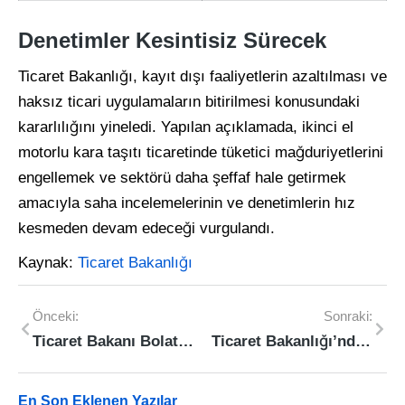
Denetimler Kesintisiz Sürecek
Ticaret Bakanlığı, kayıt dışı faaliyetlerin azaltılması ve
haksız ticari uygulamaların bitirilmesi konusundaki
kararlılığını yineledi. Yapılan açıklamada, ikinci el
motorlu kara taşıtı ticaretinde tüketici mağduriyetlerini
engellemek ve sektörü daha şeffaf hale getirmek
amacıyla saha incelemelerinin ve denetimlerin hız
kesmeden devam edeceği vurgulandı.
Kaynak:
Ticaret Bakanlığı
Önceki:
Sonraki:
Ticaret Bakanı Bolat: “Kadın Girişimcilerin İhracata Katkısı 62 Milyar Doları Aştı”
Ticaret Bakanlığı’ndan Beyaz Ette Fahiş Fiyat Fırsatçılarına Ağır Darbe: 10 Milyon TL’yi Aşan Ceza Kesildi
En Son Eklenen Yazılar