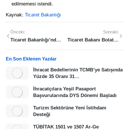
edilmemesi istendi.
Kaynak:
Ticaret Bakanlığı
Önceki:
Sonraki:
Ticaret Bakanlığı’ndan İhracatçılara Ücretsiz Eğitim Programı
Ticaret Bakanı Bolat: “Kadın Girişimcilerin İhracata Katkısı 62 Milyar Doları Aştı”
En Son Eklenen Yazılar
İhracat Bedellerinin TCMB’ye Satışında
Yüzde 35 Oranı 31…
İhracatçılara Yeşil Pasaport
Başvurularında DYS Dönemi Başladı
Turizm Sektörüne Yeni İstihdam
Desteği
TÜBİTAK 1501 ve 1507 Ar-Ge