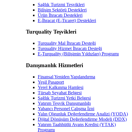
Sağlık Turizmi Teşvikleri
Bilişim Sektörü Destekleri
Ürün İhracatı Destekleri
E-İhracat (E-Ticaret) Destekleri
Turquality Teşvikleri
Turquality Mal İhracatı Desteği
Turquality Hizmet İhracatı Desteği
E-Turquality (Bilişimin Yıldızları) Programı
Danışmanlık Hizmetleri
Finansal Yeniden Yapılandırma
Yeşil Pasaport
Yerel Kalkınma Hamlesi
Türsab Seyahat Belgesi
Sağlık Turizmi Yetki Belgesi
Yatırım Teşvik Danışmanlığı
Yabancı Personel Çalışma İzni
Yalın Olgunluk Değerlendirme Analizi (YODA)
Dijital Dönüşüm Değerlendirme Modeli (DDX)
Yatırım Taahhütlü Avans Kredisi (YTAK)
Programı