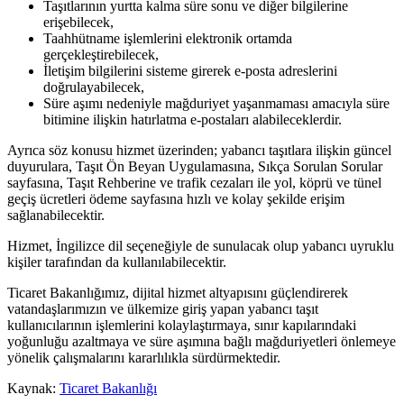
Taşıtlarının yurtta kalma süre sonu ve diğer bilgilerine
erişebilecek,
Taahhütname işlemlerini elektronik ortamda
gerçekleştirebilecek,
İletişim bilgilerini sisteme girerek e-posta adreslerini
doğrulayabilecek,
Süre aşımı nedeniyle mağduriyet yaşanmaması amacıyla süre
bitimine ilişkin hatırlatma e-postaları alabileceklerdir.
Ayrıca söz konusu hizmet üzerinden; yabancı taşıtlara ilişkin güncel
duyurulara, Taşıt Ön Beyan Uygulamasına, Sıkça Sorulan Sorular
sayfasına, Taşıt Rehberine ve trafik cezaları ile yol, köprü ve tünel
geçiş ücretleri ödeme sayfasına hızlı ve kolay şekilde erişim
sağlanabilecektir.
Hizmet, İngilizce dil seçeneğiyle de sunulacak olup yabancı uyruklu
kişiler tarafından da kullanılabilecektir.
Ticaret Bakanlığımız, dijital hizmet altyapısını güçlendirerek
vatandaşlarımızın ve ülkemize giriş yapan yabancı taşıt
kullanıcılarının işlemlerini kolaylaştırmaya, sınır kapılarındaki
yoğunluğu azaltmaya ve süre aşımına bağlı mağduriyetleri önlemeye
yönelik çalışmalarını kararlılıkla sürdürmektedir.
Kaynak:
Ticaret Bakanlığı