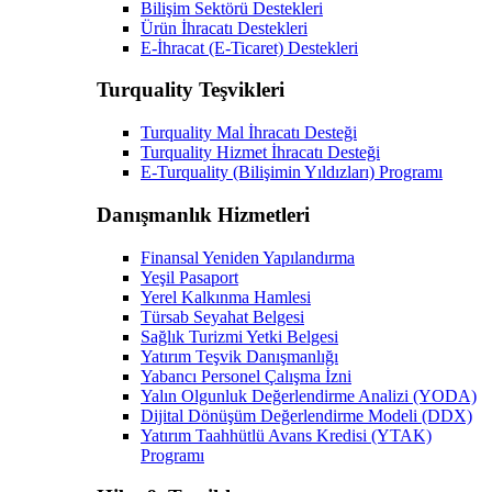
Bilişim Sektörü Destekleri
Ürün İhracatı Destekleri
E-İhracat (E-Ticaret) Destekleri
Turquality Teşvikleri
Turquality Mal İhracatı Desteği
Turquality Hizmet İhracatı Desteği
E-Turquality (Bilişimin Yıldızları) Programı
Danışmanlık Hizmetleri
Finansal Yeniden Yapılandırma
Yeşil Pasaport
Yerel Kalkınma Hamlesi
Türsab Seyahat Belgesi
Sağlık Turizmi Yetki Belgesi
Yatırım Teşvik Danışmanlığı
Yabancı Personel Çalışma İzni
Yalın Olgunluk Değerlendirme Analizi (YODA)
Dijital Dönüşüm Değerlendirme Modeli (DDX)
Yatırım Taahhütlü Avans Kredisi (YTAK)
Programı