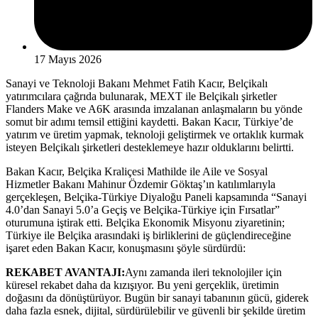
17 Mayıs 2026
Sanayi ve Teknoloji Bakanı Mehmet Fatih Kacır, Belçikalı
yatırımcılara çağrıda bulunarak, MEXT ile Belçikalı şirketler
Flanders Make ve A6K arasında imzalanan anlaşmaların bu yönde
somut bir adımı temsil ettiğini kaydetti. Bakan Kacır, Türkiye’de
yatırım ve üretim yapmak, teknoloji geliştirmek ve ortaklık kurmak
isteyen Belçikalı şirketleri desteklemeye hazır olduklarını belirtti.
Bakan Kacır, Belçika Kraliçesi Mathilde ile Aile ve Sosyal
Hizmetler Bakanı Mahinur Özdemir Göktaş’ın katılımlarıyla
gerçekleşen, Belçika-Türkiye Diyaloğu Paneli kapsamında “Sanayi
4.0’dan Sanayi 5.0’a Geçiş ve Belçika-Türkiye için Fırsatlar”
oturumuna iştirak etti. Belçika Ekonomik Misyonu ziyaretinin;
Türkiye ile Belçika arasındaki iş birliklerini de güçlendireceğine
işaret eden Bakan Kacır, konuşmasını şöyle sürdürdü:
REKABET AVANTAJI:
Aynı zamanda ileri teknolojiler için
küresel rekabet daha da kızışıyor. Bu yeni gerçeklik, üretimin
doğasını da dönüştürüyor. Bugün bir sanayi tabanının gücü, giderek
daha fazla esnek, dijital, sürdürülebilir ve güvenli bir şekilde üretim