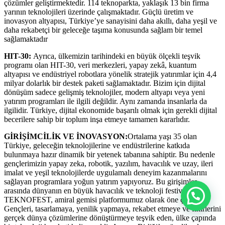
çözümler geliştirmektedir. 114 teknoparkta, yaklaşık 13 bin firma
yarının teknolojileri üzerinde çalışmaktadır. Güçlü üretim ve
inovasyon altyapısı, Türkiye’ye sanayisini daha akıllı, daha yeşil ve
daha rekabetçi bir geleceğe taşıma konusunda sağlam bir temel
sağlamaktadır
HIT-30:
Ayrıca, ülkemizin tarihindeki en büyük ölçekli teşvik
programı olan HIT-30, veri merkezleri, yapay zekâ, kuantum
altyapısı ve endüstriyel robotlara yönelik stratejik yatırımlar için 4,4
milyar dolarlık bir destek paketi sağlamaktadır. Bizim için dijital
dönüşüm sadece gelişmiş teknolojiler, modern altyapı veya yeni
yatırım programları ile ilgili değildir. Aynı zamanda insanlarla da
ilgilidir. Türkiye, dijital ekonomide başarılı olmak için gerekli dijital
becerilere sahip bir toplum inşa etmeye tamamen kararlıdır.
GİRİŞİMCİLİK VE İNOVASYON:
Ortalama yaşı 35 olan
Türkiye, geleceğin teknolojilerine ve endüstrilerine katkıda
bulunmaya hazır dinamik bir yetenek tabanına sahiptir. Bu nedenle
gençlerimizin yapay zeka, robotik, yazılım, havacılık ve uzay, ileri
imalat ve yeşil teknolojilerde uygulamalı deneyim kazanmalarını
sağlayan programlara yoğun yatırım yapıyoruz. Bu girişimler
arasında dünyanın en büyük havacılık ve teknoloji festivali olan
TEKNOFEST, amiral gemisi platformumuz olarak öne çıkıyor.
Gençleri, tasarlamaya, yenilik yapmaya, rekabet etmeye ve fikirlerini
gerçek dünya çözümlerine dönüştürmeye teşvik eden, ülke çapında