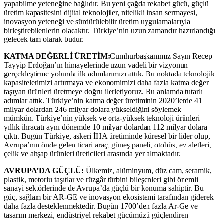
yapabilme yeteneğine bağlıdır. Bu yeni çağda rekabet gücü, güçlü
üretim kapasitesini dijital teknolojiler, nitelikli insan sermayesi,
inovasyon yeteneği ve sürdürülebilir üretim uygulamalarıyla
birleştirebilenlerin olacaktır. Türkiye’nin uzun zamandır hazırlandığı
gelecek tam olarak budur.
KATMA DEĞERLİ ÜRETİM:
Cumhurbaşkanımız Sayın Recep
Tayyip Erdoğan’ın himayelerinde uzun vadeli bir vizyonun
gerçekleştirme yolunda ilk adımlarımızı attık. Bu noktada teknolojik
kapasitelerimizi artırmaya ve ekonomimizi daha fazla katma değer
taşıyan ürünleri üretmeye doğru ilerletiyoruz. Bu anlamda tutarlı
adımlar attık. Türkiye’nin katma değer üretiminin 2020’lerde 41
milyar dolardan 246 milyar dolara yükseldiğini söylemek
mümkün. Türkiye’nin yüksek ve orta-yüksek teknoloji ürünleri
yıllık ihracatı aynı dönemde 10 milyar dolardan 112 milyar dolara
çıktı. Bugün Türkiye, askeri İHA üretiminde küresel bir lider olup,
Avrupa’nın önde gelen ticari araç, güneş paneli, otobüs, ev aletleri,
çelik ve ahşap ürünleri üreticileri arasında yer almaktadır.
AVRUPA’DA GÜÇLÜ:
Ülkemiz, alüminyum, düz cam, seramik,
plastik, motorlu taşıtlar ve rüzgâr türbini bileşenleri gibi önemli
sanayi sektörlerinde de Avrupa’da güçlü bir konuma sahiptir. Bu
güç, sağlam bir AR-GE ve inovasyon ekosistemi tarafından giderek
daha fazla desteklenmektedir. Bugün 1700’den fazla Ar-Ge ve
tasarım merkezi, endüstriyel rekabet gücümüzü güçlendiren