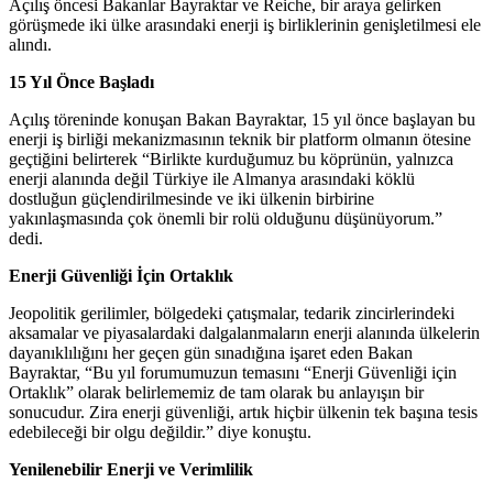
Açılış öncesi Bakanlar Bayraktar ve Reiche, bir araya gelirken
görüşmede iki ülke arasındaki enerji iş birliklerinin genişletilmesi ele
alındı.
15 Yıl Önce Başladı
Açılış töreninde konuşan Bakan Bayraktar, 15 yıl önce başlayan bu
enerji iş birliği mekanizmasının teknik bir platform olmanın ötesine
geçtiğini belirterek “Birlikte kurduğumuz bu köprünün, yalnızca
enerji alanında değil Türkiye ile Almanya arasındaki köklü
dostluğun güçlendirilmesinde ve iki ülkenin birbirine
yakınlaşmasında çok önemli bir rolü olduğunu düşünüyorum.”
dedi.
Enerji Güvenliği İçin Ortaklık
Jeopolitik gerilimler, bölgedeki çatışmalar, tedarik zincirlerindeki
aksamalar ve piyasalardaki dalgalanmaların enerji alanında ülkelerin
dayanıklılığını her geçen gün sınadığına işaret eden Bakan
Bayraktar, “Bu yıl forumumuzun temasını “Enerji Güvenliği için
Ortaklık” olarak belirlememiz de tam olarak bu anlayışın bir
sonucudur. Zira enerji güvenliği, artık hiçbir ülkenin tek başına tesis
edebileceği bir olgu değildir.” diye konuştu.
Yenilenebilir Enerji ve Verimlilik