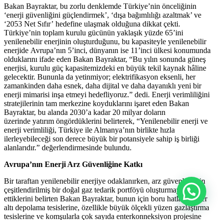
Bakan Bayraktar, bu zorlu denklemde Türkiye’nin önceliğinin
‘enerji güvenliğini güçlendirmek’, ‘dışa bağımlılığı azaltmak’ ve
‘2053 Net Sıfır’ hedefine ulaşmak olduğuna dikkat çekti.
Türkiye’nin toplam kurulu gücünün yaklaşık yüzde 65’ini
yenilenebilir enerjinin oluşturduğunu, bu kapasiteyle yenilenebilir
enerjide Avrupa’nın 5’inci, dünyanın ise 11’inci ülkesi konumunda
olduklarını ifade eden Bakan Bayraktar, “Bu yılın sonunda güneş
enerjisi, kurulu güç kapasitemizdeki en büyük tekil kaynak hâline
gelecektir. Bununla da yetinmiyor; elektrifikasyon eksenli, her
zamankinden daha esnek, daha dijital ve daha dayanıklı yeni bir
enerji mimarisi inşa etmeyi hedefliyoruz.” dedi. Enerji verimliliğini
stratejilerinin tam merkezine koyduklarını işaret eden Bakan
Bayraktar, bu alanda 2030’a kadar 20 milyar doların
üzerinde yatırım öngördüklerini belirterek, “Yenilenebilir enerji ve
enerji verimliliği, Türkiye ile Almanya’nın birlikte hızla
ilerleyebileceği son derece büyük bir potansiyele sahip iş birliği
alanlarıdır.” değerlendirmesinde bulundu.
Avrupa’nın Enerji Arz Güvenliğine Katkı
Bir taraftan yenilenebilir enerjiye odaklanırken, arz güvenliği için
çeşitlendirilmiş bir doğal gaz tedarik portföyü oluşturmaya gayret
ettiklerini belirten Bakan Bayraktar, bunun için boru hatlarına, yer
altı depolama tesislerine, özellikle büyük ölçekli yüzen gazlaştırma
tesislerine ve komşularla çok sayıda enterkonneksiyon projesine