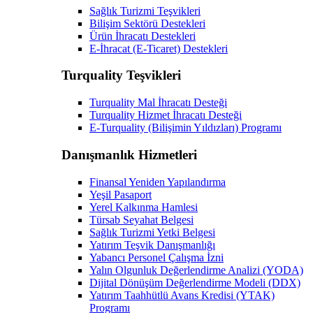
Sağlık Turizmi Teşvikleri
Bilişim Sektörü Destekleri
Ürün İhracatı Destekleri
E-İhracat (E-Ticaret) Destekleri
Turquality Teşvikleri
Turquality Mal İhracatı Desteği
Turquality Hizmet İhracatı Desteği
E-Turquality (Bilişimin Yıldızları) Programı
Danışmanlık Hizmetleri
Finansal Yeniden Yapılandırma
Yeşil Pasaport
Yerel Kalkınma Hamlesi
Türsab Seyahat Belgesi
Sağlık Turizmi Yetki Belgesi
Yatırım Teşvik Danışmanlığı
Yabancı Personel Çalışma İzni
Yalın Olgunluk Değerlendirme Analizi (YODA)
Dijital Dönüşüm Değerlendirme Modeli (DDX)
Yatırım Taahhütlü Avans Kredisi (YTAK)
Programı