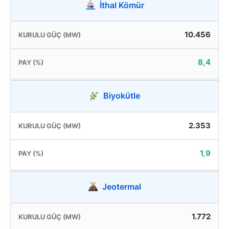
İthal Kömür
10.456
8,4
Biyokütle
2.353
1,9
Jeotermal
1.772