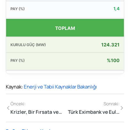
1,4
TOPLAM
124.321
%100
Kaynak:
Enerji ve Tabii Kaynaklar Bakanlığı
Önceki:
Sonraki:
Krizler, Bir Fırsata ve Birtakım Reformlara Yol Açabilir
Türk Eximbank ve Euler Hermes Aktiengesellschaft Arasında Reasürans Anlaşması İmzalandı