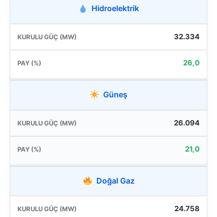
Hidroelektrik
32.334
26,0
Güneş
26.094
21,0
Doğal Gaz
24.758