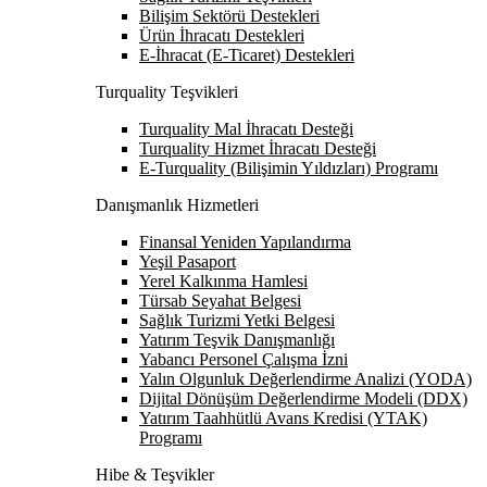
Bilişim Sektörü Destekleri
Ürün İhracatı Destekleri
E-İhracat (E-Ticaret) Destekleri
Turquality Teşvikleri
Turquality Mal İhracatı Desteği
Turquality Hizmet İhracatı Desteği
E-Turquality (Bilişimin Yıldızları) Programı
Danışmanlık Hizmetleri
Finansal Yeniden Yapılandırma
Yeşil Pasaport
Yerel Kalkınma Hamlesi
Türsab Seyahat Belgesi
Sağlık Turizmi Yetki Belgesi
Yatırım Teşvik Danışmanlığı
Yabancı Personel Çalışma İzni
Yalın Olgunluk Değerlendirme Analizi (YODA)
Dijital Dönüşüm Değerlendirme Modeli (DDX)
Yatırım Taahhütlü Avans Kredisi (YTAK)
Programı
Hibe & Teşvikler