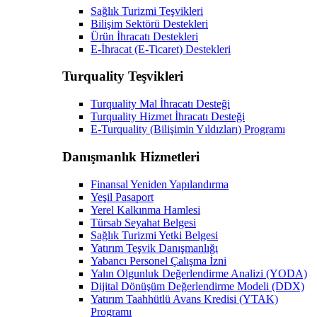
Sağlık Turizmi Teşvikleri
Bilişim Sektörü Destekleri
Ürün İhracatı Destekleri
E-İhracat (E-Ticaret) Destekleri
Turquality Teşvikleri
Turquality Mal İhracatı Desteği
Turquality Hizmet İhracatı Desteği
E-Turquality (Bilişimin Yıldızları) Programı
Danışmanlık Hizmetleri
Finansal Yeniden Yapılandırma
Yeşil Pasaport
Yerel Kalkınma Hamlesi
Türsab Seyahat Belgesi
Sağlık Turizmi Yetki Belgesi
Yatırım Teşvik Danışmanlığı
Yabancı Personel Çalışma İzni
Yalın Olgunluk Değerlendirme Analizi (YODA)
Dijital Dönüşüm Değerlendirme Modeli (DDX)
Yatırım Taahhütlü Avans Kredisi (YTAK)
Programı