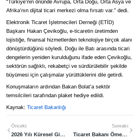
“Türkiye’nin önünde Avrupa, Orta Doğu, Orta Asya ve
Afrika’nın dijital ticari merkezi olma fırsatı var.” dedi.
Elektronik Ticaret İşletmecileri Derneği (ETİD)
Başkanı Hakan Çevikoğlu, e-ticaretin üretimden
lojistiğe, finansal hizmetlerden teknolojiye birçok alanı
dönüştürdüğünü söyledi. Doğu ile Batı arasında ticari
dengelerin yeniden kurulduğunu ifade eden Çevikoğlu,
sektörün sağlıklı, rekabetçi ve sürdürülebilir şekilde
büyümesi için çalışmalar yürüttüklerini dile getirdi.
Konuşmaların ardından Bakan Bolat’a sektör
temsilcileri tarafından plaket hediye edildi.
Kaynak:
Ticaret Bakanlığı
Önceki:
Sonraki:
2026 Yılı Küresel Girişimcilik Etkinliklerine Katılım Çağrısı
Ticaret Bakanı Ömer Bolat, Rusya’nın Ankara Büyükelçisi Verşinin’i Ağırladı