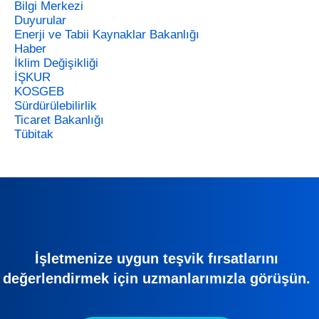
Bilgi Merkezi
Duyurular
Enerji ve Tabii Kaynaklar Bakanlığı
Haber
İklim Değişikliği
İŞKUR
KOSGEB
Sürdürülebilirlik
Ticaret Bakanlığı
Tübitak
İşletmenize uygun teşvik fırsatlarını
değerlendirmek için uzmanlarımızla görüşün.