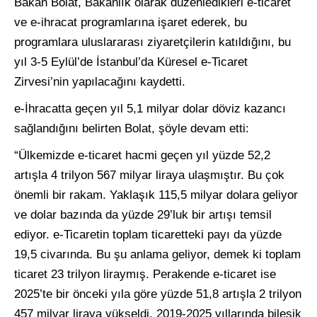
Bakan Bolat, Bakanlık olarak düzenledikleri e-ticaret
ve e-ihracat programlarına işaret ederek, bu
programlara uluslararası ziyaretçilerin katıldığını, bu
yıl 3-5 Eylül’de İstanbul’da Küresel e-Ticaret
Zirvesi’nin yapılacağını kaydetti.
e-İhracatta geçen yıl 5,1 milyar dolar döviz kazancı
sağlandığını belirten Bolat, şöyle devam etti:
“Ülkemizde e-ticaret hacmi geçen yıl yüzde 52,2
artışla 4 trilyon 567 milyar liraya ulaşmıştır. Bu çok
önemli bir rakam. Yaklaşık 115,5 milyar dolara geliyor
ve dolar bazında da yüzde 29’luk bir artışı temsil
ediyor. e-Ticaretin toplam ticaretteki payı da yüzde
19,5 civarında. Bu şu anlama geliyor, demek ki toplam
ticaret 23 trilyon liraymış. Perakende e-ticaret ise
2025’te bir önceki yıla göre yüzde 51,8 artışla 2 trilyon
457 milyar liraya yükseldi. 2019-2025 yıllarında bileşik