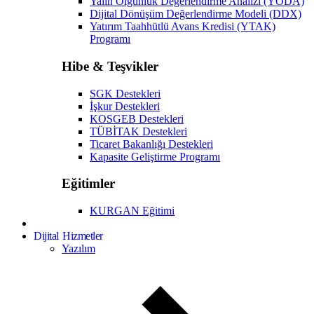
Yalın Olgunluk Değerlendirme Analizi (YODA)
Dijital Dönüşüm Değerlendirme Modeli (DDX)
Yatırım Taahhütlü Avans Kredisi (YTAK)
Programı
Hibe & Teşvikler
SGK Destekleri
İşkur Destekleri
KOSGEB Destekleri
TÜBİTAK Destekleri
Ticaret Bakanlığı Destekleri
Kapasite Geliştirme Programı
Eğitimler
KURGAN Eğitimi
Dijital Hizmetler
Yazılım