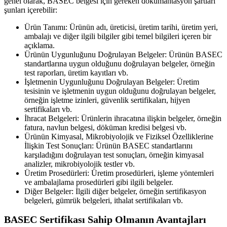
genel olarak, BASEC belgesi için gereken dökümantasyon şartları
şunları içerebilir:
Ürün Tanımı: Ürünün adı, üreticisi, üretim tarihi, üretim yeri,
ambalajı ve diğer ilgili bilgiler gibi temel bilgileri içeren bir
açıklama.
Ürünün Uygunluğunu Doğrulayan Belgeler: Ürünün BASEC
standartlarına uygun olduğunu doğrulayan belgeler, örneğin
test raporları, üretim kayıtları vb.
İşletmenin Uygunluğunu Doğrulayan Belgeler: Üretim
tesisinin ve işletmenin uygun olduğunu doğrulayan belgeler,
örneğin işletme izinleri, güvenlik sertifikaları, hijyen
sertifikaları vb.
İhracat Belgeleri: Ürünlerin ihracatına ilişkin belgeler, örneğin
fatura, navlun belgesi, döküman kredisi belgesi vb.
Ürünün Kimyasal, Mikrobiyolojik ve Fiziksel Özelliklerine
İlişkin Test Sonuçları: Ürünün BASEC standartlarını
karşıladığını doğrulayan test sonuçları, örneğin kimyasal
analizler, mikrobiyolojik testler vb.
Üretim Prosedürleri: Üretim prosedürleri, işleme yöntemleri
ve ambalajlama prosedürleri gibi ilgili belgeler.
Diğer Belgeler: İlgili diğer belgeler, örneğin sertifikasyon
belgeleri, gümrük belgeleri, ithalat sertifikaları vb.
BASEC Sertifikası Sahip Olmanın Avantajları