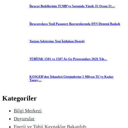
İhracat Bedellerinin TCMB’ye Satışında Yüzde 35 Oranı 31…
İhracatçılara Yeşil Pasaport Başvurularında DYS Dönemi Başladı
Turizm Sektörüne Yeni İstihdam Desteği
TÜBİTAK 1501 ve 1507 Ar-Ge Programları 2026 Yılı…
KOSGEB’den Teknoloji Girişimlerine 5 Milyon TL’ye Kadar
Yapay…
Kategoriler
Bilgi Merkezi
Duyurular
Enerji ve Tabii Kaynaklar Bakanlığı