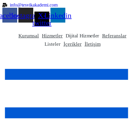
Skip
info@tesvikakademi.com
to
acebook
Instagram
X-
Linkedin
content
twitter
Kurumsal
Hizmetler
Dijital Hizmetler
Referanslar
Listeler
İçerikler
İletişim