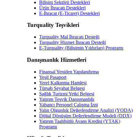
Bilişim Sektörü Destekleri
Ürün İhracatı Destekleri
E-İhracat (E-Ticaret) Destekleri
Turquality Teşvikleri
Turquality Mal İhracatı Desteği
Turquality Hizmet İhracatı Desteği
E-Turquality (Bilişimin Yıldızları) Programı
Danışmanlık Hizmetleri
Finansal Yeniden Yapılandırma
Yeşil Pasaport
Yerel Kalkınma Hamlesi
Türsab Seyahat Belgesi
Sağlık Turizmi Yetki Belgesi
Yatırım Teşvik Danışmanlığı
Yabancı Personel Çalışma İzni
Yalın Olgunluk Değerlendirme Analizi (YODA)
Dijital Dönüşüm Değerlendirme Modeli (DDX)
Yatırım Taahhütlü Avans Kredisi (YTAK)
Programı