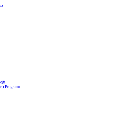
ız
teği
arı) Programı