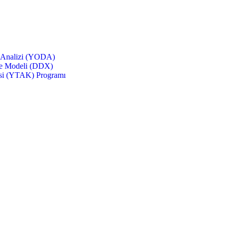
e Analizi (YODA)
me Modeli (DDX)
isi (YTAK) Programı