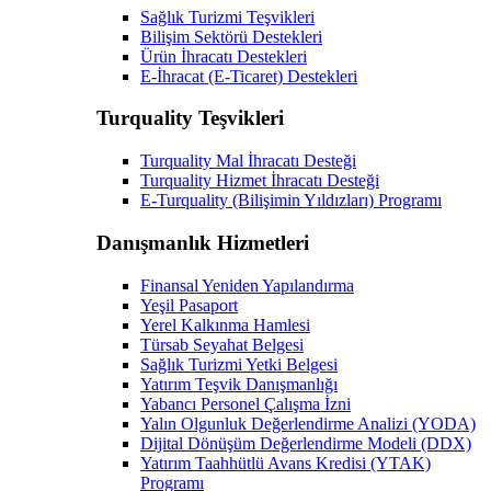
Sağlık Turizmi Teşvikleri
Bilişim Sektörü Destekleri
Ürün İhracatı Destekleri
E-İhracat (E-Ticaret) Destekleri
Turquality Teşvikleri
Turquality Mal İhracatı Desteği
Turquality Hizmet İhracatı Desteği
E-Turquality (Bilişimin Yıldızları) Programı
Danışmanlık Hizmetleri
Finansal Yeniden Yapılandırma
Yeşil Pasaport
Yerel Kalkınma Hamlesi
Türsab Seyahat Belgesi
Sağlık Turizmi Yetki Belgesi
Yatırım Teşvik Danışmanlığı
Yabancı Personel Çalışma İzni
Yalın Olgunluk Değerlendirme Analizi (YODA)
Dijital Dönüşüm Değerlendirme Modeli (DDX)
Yatırım Taahhütlü Avans Kredisi (YTAK)
Programı